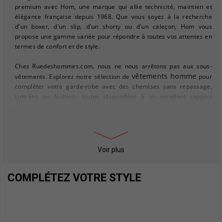
premium avec Hom, une marque qui allie technicité, maintien et
élégance française depuis 1968. Que vous soyez à la recherche
d'un boxer, d'un slip, d'un shorty ou d'un caleçon, Hom vous
propose une gamme variée pour répondre à toutes vos attentes en
termes de confort et de style.
Chez Ruedeshommes.com, nous ne nous arrêtons pas aux sous-
vêtements homme
vêtements. Explorez notre sélection de
pour
compléter votre garde-robe avec des chemises sans repassage,
cintrées ou fashion, toutes disponibles à un excellent rapport
qualité-prix. Et pourquoi ne pas assortir votre chemise d'une
pull homme
cravate élégante ou d'un
pour les journées plus
fraîches ?
Pour ceux qui cherchent à parfaire leur style, notre collection de
Voir plus
chaussures homme
vous offre un choix de mocassins et de
chaussures bateau, idéales pour un look décontracté mais soigné.
COMPLÉTEZ VOTRE STYLE
manteaux
Et pour affronter le froid avec élégance, découvrez nos
homme
doudounes homme
et
, alliant chaleur et style.
Mesdames, si vous êtes en quête d'une idée cadeau pour homme,
notre boutique en ligne regorge de suggestions inspirantes, allant