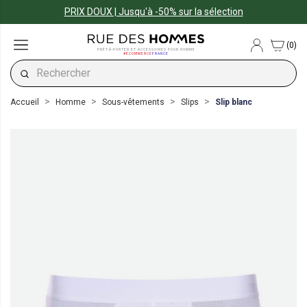
PRIX DOUX | Jusqu'à -50% sur la sélection
(0)
PRÊT-À-PORTER ET ACCESSOIRES POUR HOMME
#ECOMMERCE
FRANCE
Accueil
Homme
Sous-vêtements
Slips
Slip blanc