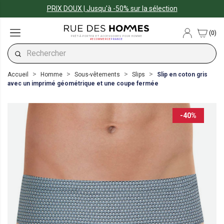
PRIX DOUX | Jusqu'à -50% sur la sélection
(0)
PRÊT-À-PORTER ET ACCESSOIRES POUR HOMME
#ECOMMERCE
FRANCE
Accueil
Homme
Sous-vêtements
Slips
Slip en coton gris
avec un imprimé géométrique et une coupe fermée
-40%