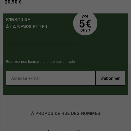
20,90 €
2
S'INSCRIRE
À LA NEWSLETTER
Recevez nos bons plans et conseils mode !
S’abonner
À PROPOS DE RUE DES HOMMES