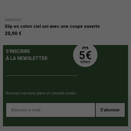
EMINENCE
E
Slip en coton ciel uni avec une coupe ouverte
Sl
20,90 €
2
S'INSCRIRE
À LA NEWSLETTER
Recevez nos bons plans et conseils mode !
S’abonner