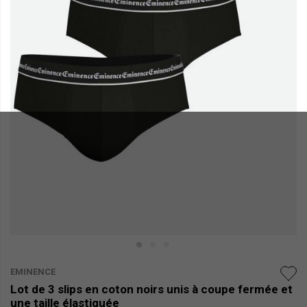
EMINENCE
Lot de 3 slips en coton noirs unis à coupe fermée et
une taille élastiquée