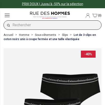
PRIX DOUX | Jusqu'à -50% sur la sélection
(0)
PRÊT-À-PORTER ET ACCESSOIRES POUR HOMME
#ECOMMERCE
FRANCE
Accueil
Homme
Sous-vêtements
Slips
Lot de 3 slips en
coton noirs unis à coupe fermée et une taille élastiquée
-40%