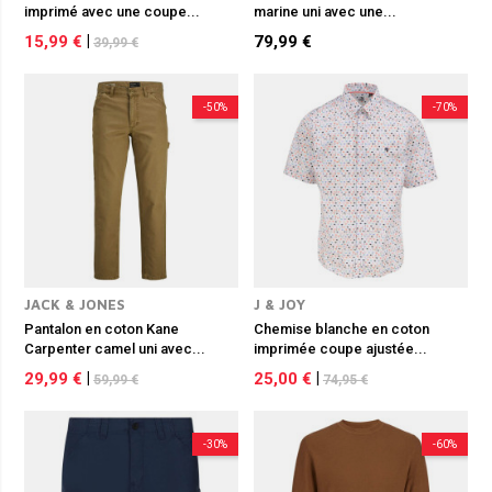
imprimé avec une coupe...
marine uni avec une...
15,99 €
|
79,99 €
39,99 €
-50%
-70%
JACK & JONES
J & JOY
Pantalon en coton Kane
Chemise blanche en coton
Carpenter camel uni avec...
imprimée coupe ajustée...
29,99 €
|
25,00 €
|
59,99 €
74,95 €
-30%
-60%