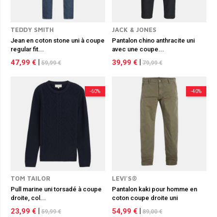
TEDDY SMITH
JACK & JONES
Jean en coton stone uni à coupe
Pantalon chino anthracite uni
regular fit...
avec une coupe...
47,99 €
|
39,99 €
|
59,99 €
79,99 €
-60%
-40%
TOM TAILOR
LEVI'S®
Pull marine uni torsadé à coupe
Pantalon kaki pour homme en
droite, col...
coton coupe droite uni
23,99 €
|
54,99 €
|
59,99 €
89,00 €