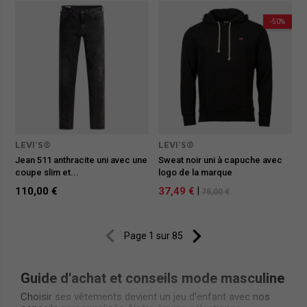
-50%
LEVI'S®
LEVI'S®
Jean 511 anthracite uni avec une
Sweat noir uni à capuche avec
coupe slim et...
logo de la marque
110,00 €
37,49 €
|
75,00 €


Page 1 sur 85
Guide d'achat et conseils mode masculine
Choisir ses vêtements devient un jeu d'enfant avec nos