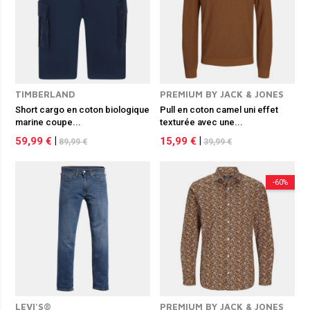
TIMBERLAND
PREMIUM BY JACK & JONES
Short cargo en coton biologique
Pull en coton camel uni effet
marine coupe...
texturée avec une...
59,99 €
|
15,99 €
|
89,99 €
39,99 €
-60%
LEVI'S®
PREMIUM BY JACK & JONES