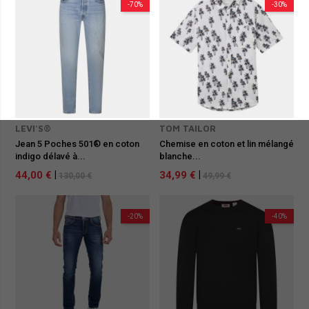
-70%
-30%
LEVI'S®
TOM TAILOR
Jean 5 Poches 501® en coton
Chemise en coton et lin mélangé
indigo délavé à...
blanche...
44,00 €
|
34,99 €
|
130,00 €
49,99 €
-20%
-40%