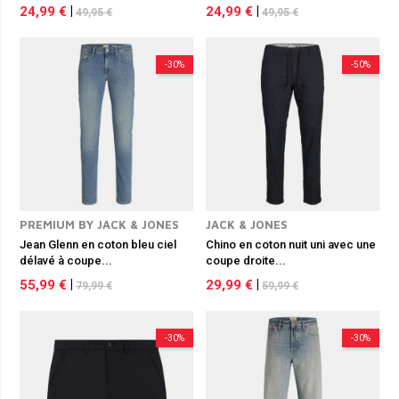
24,99 €
|
24,99 €
|
49,95 €
49,95 €
-30%
-50%
PREMIUM BY JACK & JONES
JACK & JONES
Jean Glenn en coton bleu ciel
Chino en coton nuit uni avec une
délavé à coupe...
coupe droite...
55,99 €
|
29,99 €
|
79,99 €
59,99 €
-30%
-30%