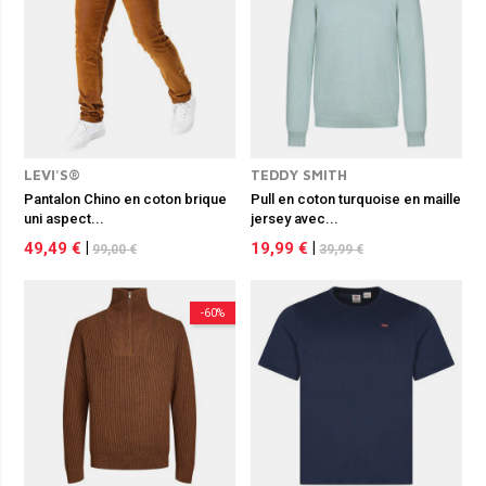
LEVI'S®
TEDDY SMITH
Pantalon Chino en coton brique
Pull en coton turquoise en maille
uni aspect...
jersey avec...
49,49 €
|
19,99 €
|
99,00 €
39,99 €
-60%