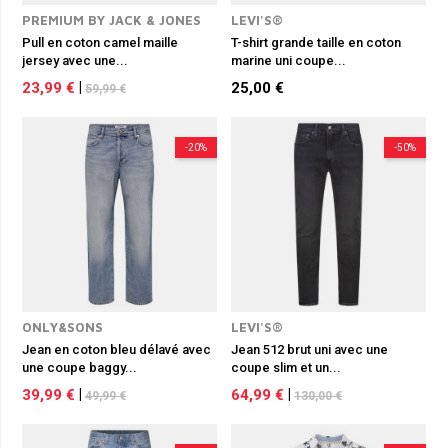
PREMIUM BY JACK & JONES
LEVI'S®
Pull en coton camel maille
T-shirt grande taille en coton
jersey avec une...
marine uni coupe...
23,99 €
|
25,00 €
59,99 €
-20%
-50%
ONLY&SONS
LEVI'S®
Jean en coton bleu délavé avec
Jean 512 brut uni avec une
une coupe baggy...
coupe slim et un...
39,99 €
|
64,99 €
|
49,99 €
130,00 €