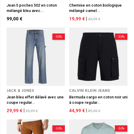
Jean 5 poches 502 en coton
Chemise en coton biologique
mélangé bleu avec...
mélangé camel...
99,00 €
19,99 €
|
49,99 €
-50%
-50%
JACK & JONES
CALVIN KLEIN JEANS
Jean bleu effet délavé avec une
Bermuda cargo en coton noir uni
coupe regular...
à coupe regular...
29,99 €
|
44,99 €
|
59,99 €
89,90 €
-50%
-50%