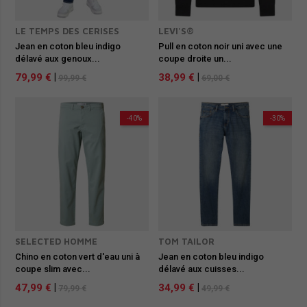
LE TEMPS DES CERISES
LEVI'S®
Jean en coton bleu indigo
Pull en coton noir uni avec une
délavé aux genoux...
coupe droite un...
79,99 €
|
38,99 €
|
99,99 €
69,00 €
-40%
-30%
SELECTED HOMME
TOM TAILOR
Chino en coton vert d'eau uni à
Jean en coton bleu indigo
coupe slim avec...
délavé aux cuisses...
47,99 €
|
34,99 €
|
79,99 €
49,99 €