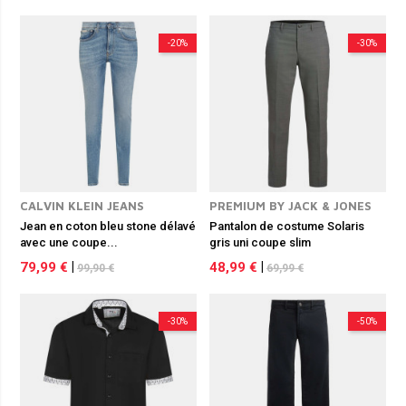
-20%
-30%
CALVIN KLEIN JEANS
PREMIUM BY JACK & JONES
Jean en coton bleu stone délavé
Pantalon de costume Solaris
avec une coupe...
gris uni coupe slim
79,99 €
|
48,99 €
|
99,90 €
69,99 €
-30%
-50%