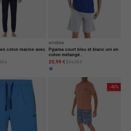
ATHÉNA
 en coton marine avec
Pyjama court bleu et blanc uni en
.
coton mélangé...
20,99 €
|
90 €
34,90 €
-40%