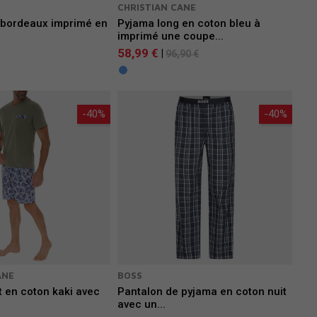
CHRISTIAN CANE
 bordeaux imprimé en
Pyjama long en coton bleu à
imprimé une coupe...
58,99 €
|
96,90 €
-40%
-40%
ANE
BOSS
 en coton kaki avec
Pantalon de pyjama en coton nuit
.
avec un...