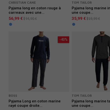
CHRISTIAN CANE
TOM TAILOR
Pyjama long en coton rouge à
Pyjama long marine i
carreaux avec une...
une coupe...
56,99 €
35,99 €
|
|
94,90 €
59,99 €
-40%
BOSS
TOM TAILOR
Pyjama Long en coton marine
Pyjama long marine t
rayé coupe droite...
une coupe...