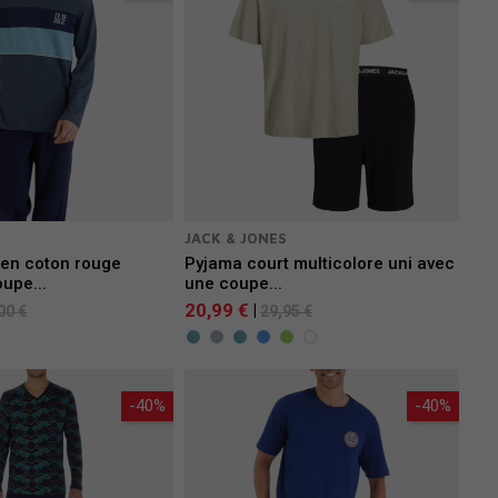
JACK & JONES
 en coton rouge
Pyjama court multicolore uni avec
oupe...
une coupe...
20,99 €
|
00 €
29,95 €
-40%
-40%