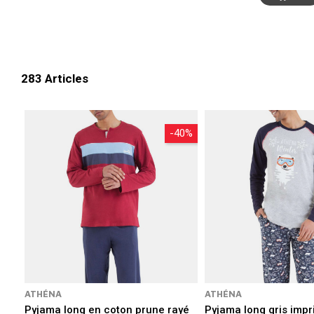
Christian Cane ou des thèmes plus sportif
ou Diesel convaincront les plus 
283 Articles
-40%
ATHÉNA
ATHÉNA
Pyjama long en coton prune rayé
Pyjama long gris imp