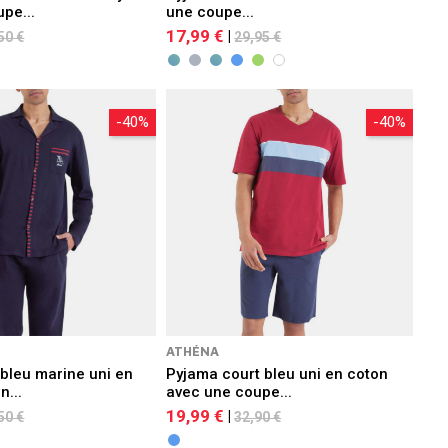
pe...
une coupe...
17,99 €
|
50 €
29,95 €
-40%
-40%
ATHÉNA
bleu marine uni en
Pyjama court bleu uni en coton
n...
avec une coupe...
19,99 €
|
50 €
32,90 €