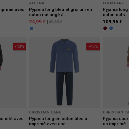
ATHÉNA
EDEN PARK
mprimé avec
Pyjama long bleu et gris uni en
Pyjama long
coton mélangé à...
coton col v
24,99 €
109,95 €
|
40,50 €
-40%
-40%
CHRISTIAN CANE
CHRISTIAN C
acheté avec
Pyjama long en coton bleu à
Pyjama court
imprimé avec une...
un imprimé..