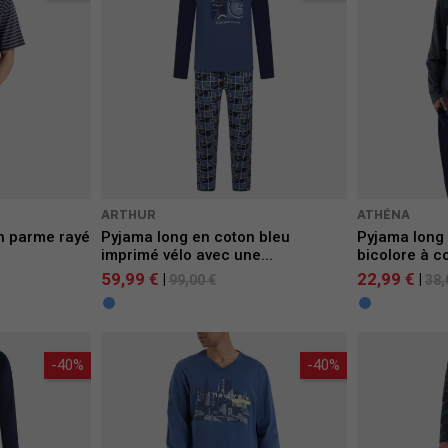
ARTHUR
ATHÉNA
n parme rayé
Pyjama long en coton bleu
Pyjama long
imprimé vélo avec une...
bicolore à c
59,99 €
22,99 €
|
|
99,00 €
38,
-40%
-40%