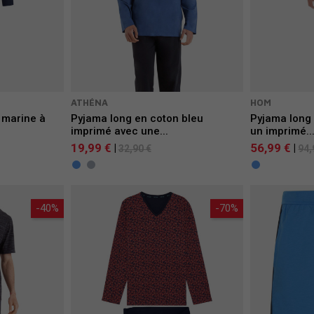
ATHÉNA
HOM
 marine à
Pyjama long en coton bleu
Pyjama long
imprimé avec une...
un imprimé..
19,99 €
56,99 €
|
|
32,90 €
94,
-40%
-70%