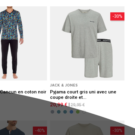
-30%
JACK & JONES
 Cancun en coton noir
Pyjama court gris uni avec une
coupe droite et...
20,99 €
|
29,95 €
-40%
-30%