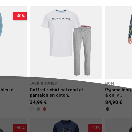
-40%
JACK & JONES
HOM
 bleu à
Coffret t-shirt col rond et
Pyjama long
pantalon en coton...
à col v...
34,99 €
84,90 €
-40%
-40%