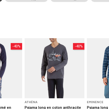
s avec Eden Park, Lacoste ou Athena. Les marques de prêt-à-porter tell
jeunes avec des tenues d’intérieur dans l’air du temps. Découvrez notre
-40%
-40%
ATHÉNA
EMINENCE
rimé en
Pyjama long en coton anthracite
Pyjama long 