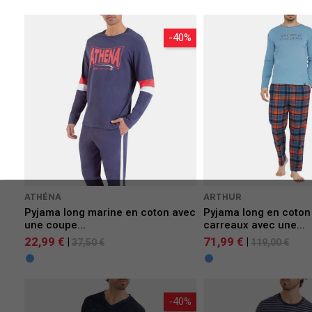
-40%
ATHÉNA
ARTHUR
Pyjama long marine en coton avec
Pyjama long en coton
une coupe...
carreaux avec une...
22,99 €
71,99 €
|
|
37,50 €
119,00 €
-40%