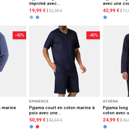
imprimé avec...
avec une cou
19,99 €
42,99 €
|
|
32,90 €
71,
-40%
-40%
EMINENCE
ATHÉNA
n marine
Pyjama court en coton marine à
Pyjama long 
pois avec une...
coton avec u
50,99 €
24,99 €
|
|
83,50 €
40,