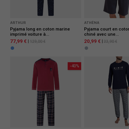
ARTHUR
ATHÉNA
Pyjama long en coton marine
Pyjama court en coto
imprimé voiture à...
chiné avec une...
77,99 €
20,99 €
|
|
129,00 €
33,90 €
-40%