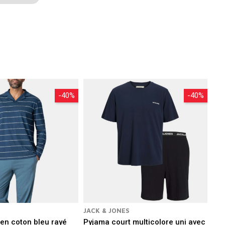
es que Tommy Hilfiger, Gant, Calvin Klein,
guide d'achat du pyjama homme
.
-40%
-40%
JACK & JONES
en coton bleu rayé
Pyjama court multicolore uni avec