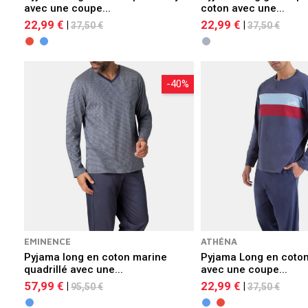
avec une coupe...
coton avec une...
22,99 €
22,99 €
|
|
37,50 €
37,50 €
-40%
EMINENCE
ATHÉNA
Pyjama long en coton marine
Pyjama Long en coto
quadrillé avec une...
avec une coupe...
57,99 €
22,99 €
|
|
95,50 €
37,50 €