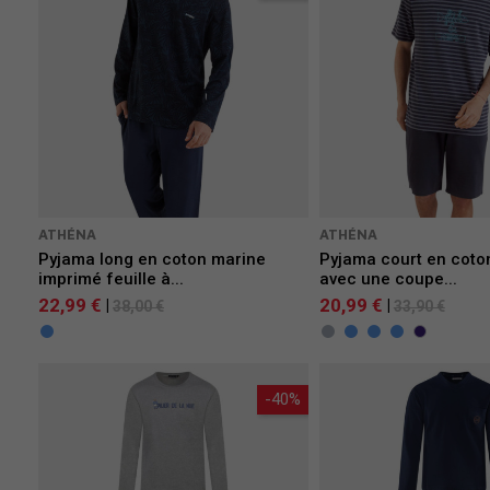
ATHÉNA
ATHÉNA
Pyjama long en coton marine
Pyjama court en coto
imprimé feuille à...
avec une coupe...
22,99 €
20,99 €
|
|
38,00 €
33,90 €
-40%