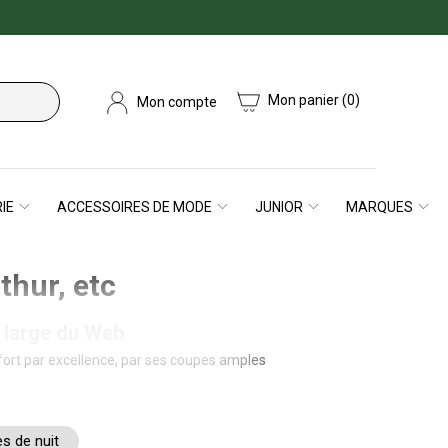
Mon panier
(0)
Mon compte
IE
ACCESSOIRES DE MODE
JUNIOR
MARQUES
hur, etc
s large du Web
nfort par excellence, par ses coupes amples
des hommes vous propose diverses coupes de
bermuda et d'un tee-shirt manches longues
antalon long ; Taillés dans des matières
z notre collection de pyjamas classiques et
s de nuit
r des thèmes fantaisie chez Arthur et