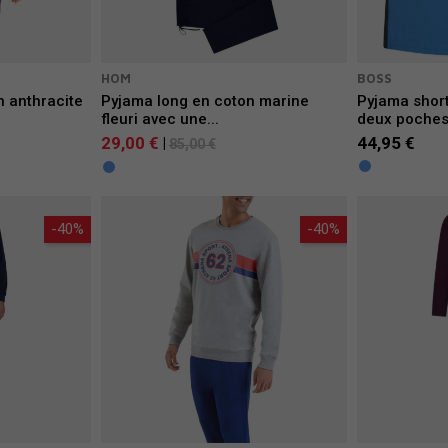
HOM
BOSS
n anthracite
Pyjama long en coton marine
Pyjama short
fleuri avec une...
deux poches.
29,00 €
44,95 €
|
85,00 €
-40%
-40%