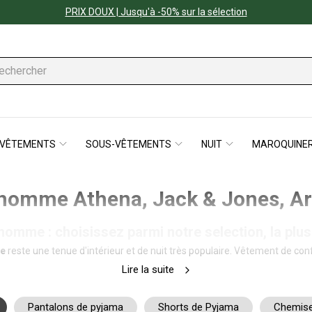
PRIX DOUX | Jusqu'à -50% sur la sélection
VÊTEMENTS
SOUS-VÊTEMENTS
NUIT
MAROQUINER
homme Athena, Jack & Jones, Art
omme : choisissez parmi notre selection, la plu
e
reste une tenue d'intérieur et de nuit très populaire. Vêtement de co
est pas dénué d’humour ni de style. Frileux ou plus bouillonnant, Rue 
Lire la suite
 et tous les styles : des pyjamas courts composés d'un short ou d'un 
 composés d'un tee-shirt manches courtes ou manches longues et d’un p
jersey de coton, le coton molletonné, l’interlock ou le velours, découvre
Pantalons de pyjama
Shorts de Pyjama
Chemise
ence, HOM, ou Mariner. Découvrez aussi les collections de pyjamas su