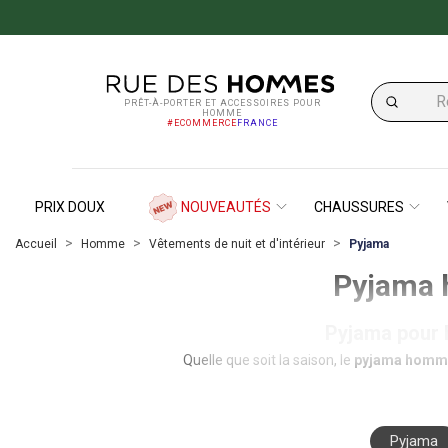
PRÊT-À-PORTER ET ACCESSOIRES POUR
HOMME
#ECOMMERCE
FRANCE
PRIX DOUX
NOUVEAUTÉS
CHAUSSURES
Accueil
Homme
Vêtements de nuit et d'intérieur
Pyjama
Pyjama 
Pyjama pour h
Quelle que soit la saison, le
pyjama homm
et ses matières extensibles, le pyjama n’
pyjamas pour répondre à tous les besoins
ou manches courtes et des pyjamas longs
à la fois nobles et confortables comme le 
Pyjama
élégants avec des marques comme Emin