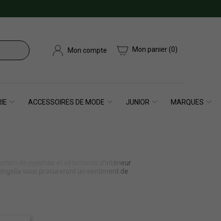
Mon panier
(0)
Mon compte
IE
ACCESSOIRES DE MODE
JUNIOR
MARQUES
ection de pyjamas et vêtements d'intérieur
 Ringella vous procureront un sentiment de