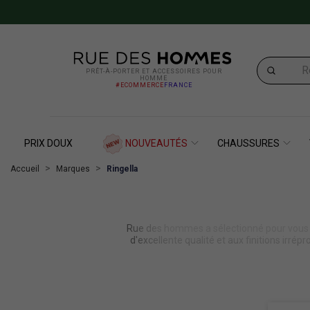
PRÊT-À-PORTER ET ACCESSOIRES POUR
HOMME
#ECOMMERCE
FRANCE
PRIX DOUX
NOUVEAUTÉS
CHAUSSURES
Accueil
Marques
Ringella
Rue des hommes a sélectionné pour vous la
d'excellente qualité et aux finitions irr