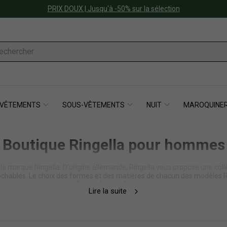
PRIX DOUX | Jusqu'à -50% sur la sélection
VÊTEMENTS
SOUS-VÊTEMENTS
NUIT
MAROQUINER
Boutique Ringella pour hommes
 marque Ringella. D'origine allemande, Ringella vous propose une coll
éprochables. Le choix des formes et des matières de chacun des modèles
confort et de bien être optimal.
Lire la suite