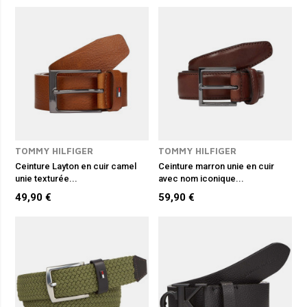
techniques pensées pour le confort et la durabilité. Boucles
classiques, finitions mates ou métalliques, détails soignés : chaque
pièce est pensée pour offrir résistance et élégance.
Que vous recherchiez
une ceinture habillée
pour accompagner un
costume, un modèle casual pour vos looks quotidiens ou un
accessoire plus tendance, RDH vous propose des créations adaptées à
tous les styles. Trouvez la ceinture qui reflète votre personnalité tout
en sublimant votre silhouette.
Découvrez notre gamme de ceintures avec les marques
Tommy
Hilfiger
,
Mise au Green
ou encore
Levi's
.
TOMMY HILFIGER
TOMMY HILFIGER
Ceinture Layton en cuir camel
Ceinture marron unie en cuir
unie texturée...
avec nom iconique...
49,90 €
59,90 €