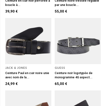
Ceinture en cuir noir perforée à
Ceinture noire tressée réglable
boucle à...
par une boucle...
39,90 €
55,00 €
JACK & JONES
GUESS
Ceinture Paul en cuir noire unie
Ceinture noir logotypée de
avec nom de la...
monogramme 4G aspect...
24,99 €
65,00 €