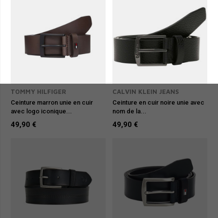
TOMMY HILFIGER
CALVIN KLEIN JEANS
Ceinture marron unie en cuir
Ceinture en cuir noire unie avec
avec logo iconique...
nom de la...
49,90 €
49,90 €