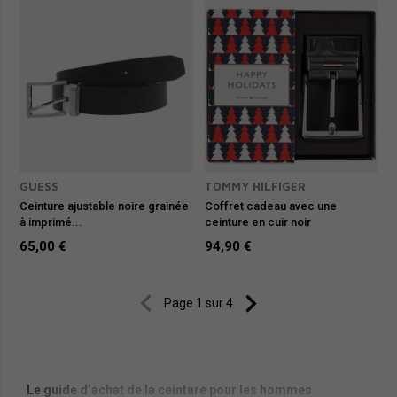
GUESS
TOMMY HILFIGER
Ceinture ajustable noire grainée
Coffret cadeau avec une
à imprimé...
ceinture en cuir noir
65,00 €
94,90 €


Page 1 sur 4
Le guide d’achat de la ceinture pour les hommes