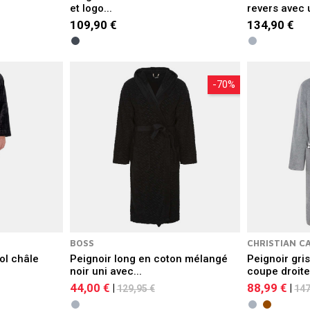
et logo...
revers avec 
109,90 €
134,90 €
-70%
BOSS
CHRISTIAN C
ol châle
Peignoir long en coton mélangé
Peignoir gris
noir uni avec...
coupe droite.
44,00 €
88,99 €
|
|
129,95 €
147