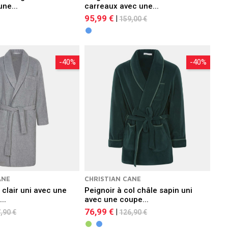
une...
carreaux avec une...
95,99 €
|
159,00 €
-40%
-40%
ANE
CHRISTIAN CANE
 clair uni avec une
Peignoir à col châle sapin uni
..
avec une coupe...
76,99 €
|
,90 €
126,90 €