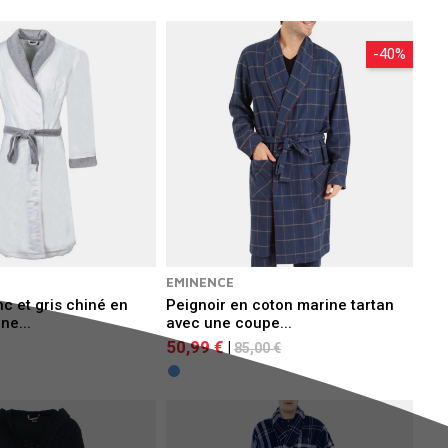
-40%
EMINENCE
nc et gris chiné en
Peignoir en coton marine tartan
ne...
avec une coupe...
50,99 €
|
85,00 €