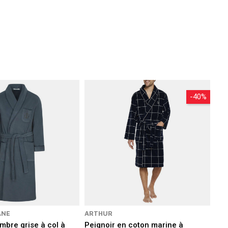
 soignées. Chaque
peignoir confortable
 élégant.
ts de
luxe
et de
détente
.
-40%
ANE
ARTHUR
mbre grise à col à
Peignoir en coton marine à