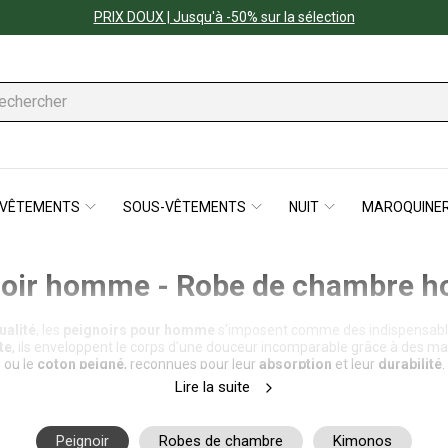
PRIX DOUX | Jusqu'à -50% sur la sélection
VÊTEMENTS
SOUS-VÊTEMENTS
NUIT
MAROQUINER
noir homme - Robe de chambre 
ualité
, les
peignoirs pour homme
s’imposent comme des indispensables
te
, ils enveloppent le corps d’une douceur incomparable grâce à des
ou le
coton peigné
, reconnues pour leur
absorption
et leur
durabilité
.
Lire la suite
 en avant des
marques de référence
telles que
Boss
,
Christian Cane
alité de leurs finitions. Ces marques proposent des modèles alliant
mode
Peignoir
Robes de chambre
Kimonos