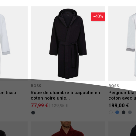
-40%
BOSS
BOSS
on tissu
Robe de chambre à capuche en
Peignoir bla
coton noire unie...
coton avec u
77,99 €
199,00 €
|
129,95 €