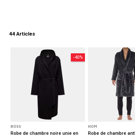
Vous y retrouvez des modèles variés :
garantit
Optez pour un
peignoir
44 Articles
-40%
BOSS
HOM
Robe de chambre noire unie en
Robe de chambre ant