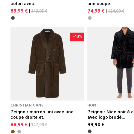
coton avec...
une coupe...
89,99 €
74,99 €
|
|
149,95 €
124,90 €
-40%
CHRISTIAN CANE
HOM
Peignoir marron uni avec une
Peignoir Nice noir à c
coupe droite et...
avec logo brodé...
88,99 €
99,90 €
|
147,90 €