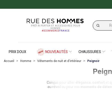
PRÊT-À-PORTER ET ACCESSOIRES POUR
HOMME
#ECOMMERCE
FRANCE
PRIX DOUX
NOUVEAUTÉS
CHAUSSURES
Accueil
Homme
Vêtements de nuit et d'intérieur
Peignoir
Peig
Conçus pour allier
élégance
,
confort
et
q
au réveil ou pour vos
moments de déten
Notre sélection de
peignoirs homme
met
savoir-faire
et la qu