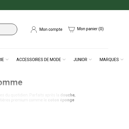
Mon panier
(0)
Mon compte
IE
ACCESSOIRES DE MODE
JUNIOR
MARQUES
homme
 du quotidien. Parfaits après la
douche
,
 matières premium comme le
coton éponge
ou encore
Eminence
reconnues pour leur
rnité
et
raffinement
.