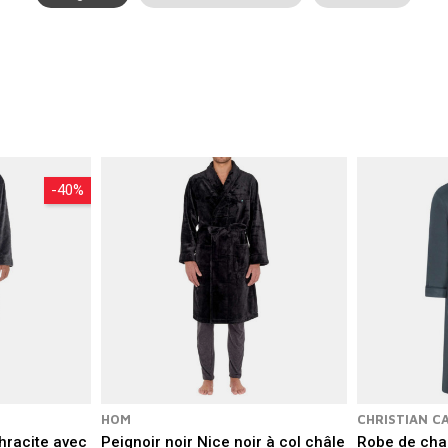
col châle
, coupes longues ou courtes, ceintures ajustables et finitions
 un
bien-être optimal
, une excellente
liberté de mouvement
et un style
 de qualité
et transformez vos instants de repos en véritables momen
-40%
HOM
CHRISTIAN C
hracite avec
Peignoir noir Nice noir à col châle
Robe de cha