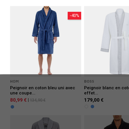
-40%
HOM
BOSS
Peignoir en coton bleu uni avec
Peignoir blanc en cot
une coupe...
effet...
80,99 €
179,00 €
|
134,90 €