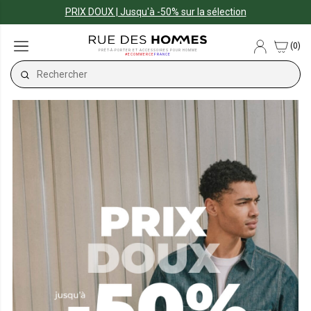
PRIX DOUX | Jusqu'à -50% sur la sélection
(0)
PRÊT-À-PORTER ET ACCESSOIRES POUR HOMME
#ECOMMERCE
FRANCE