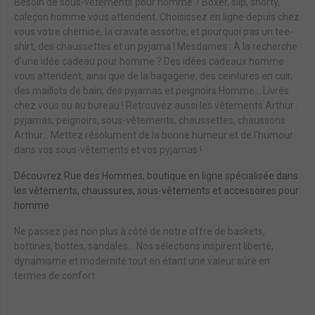
Besoin de sous-vêtements pour homme ? Boxer, slip, shorty,
caleçon homme vous attendent. Choisissez en ligne depuis chez
vous votre chemise, la cravate assortie, et pourquoi pas un tee-
shirt, des chaussettes et un pyjama ! Mesdames : À la recherche
d'une idée cadeau pour homme ? Des idées cadeaux homme
vous attendent, ainsi que de la bagagerie, des ceintures en cuir,
des maillots de bain, des pyjamas et peignoirs Homme… Livrés
chez vous ou au bureau ! Retrouvez aussi les vêtements Arthur :
pyjamas, peignoirs, sous-vêtements, chaussettes, chaussons
Arthur... Mettez résolument de la bonne humeur et de l'humour
dans vos sous-vêtements et vos pyjamas !
Découvrez Rue des Hommes, boutique en ligne spécialisée dans
les vêtements, chaussures, sous-vêtements et accessoires pour
homme
Ne passez pas non plus à côté de notre offre de baskets,
bottines, bottes, sandales... Nos sélections inspirent liberté,
dynamisme et modernité tout en étant une valeur sûre en
termes de confort.