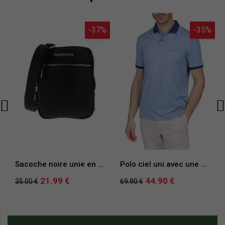
-37%
-35%
Sacoche noire unie en simili cuir avec logos blancs et zips chromés
Polo ciel uni avec une coupe droite et un col à revers à manches courtes
21.99 €
44.90 €
35.00 €
69.90 €