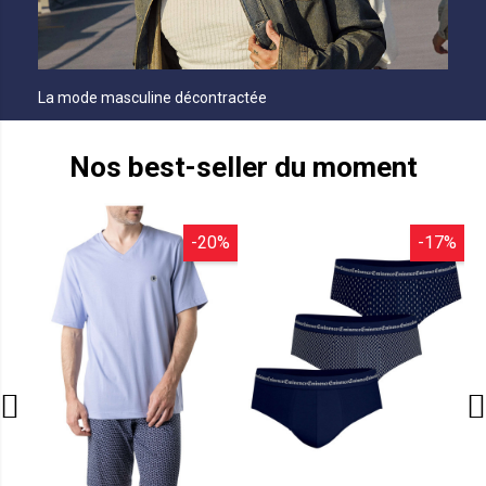
La mode masculine décontractée
Nos best-seller du moment
-20%
-17%