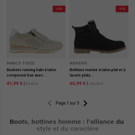
-40%
-40%
MARCO TOZZI
RIEKER®
Baskets running kaki à talon
Bottines marine à talon plat et à
compensé bas avec...
lacets plats...
41,99 €
|
65,99 €
|
69,95 €
109,95 €


Page 1 sur 3
Boots, bottines homme : l’alliance du 
style et du caractère