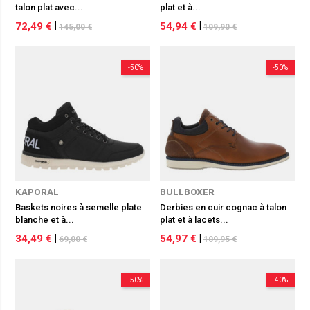
talon plat avec...
plat et à...
72,49 €
|
54,94 €
|
145,00 €
109,90 €
-50%
-50%
KAPORAL
BULLBOXER
Baskets noires à semelle plate
Derbies en cuir cognac à talon
blanche et à...
plat et à lacets...
34,49 €
|
54,97 €
|
69,00 €
109,95 €
-50%
-40%