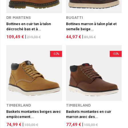
DR MARTENS
BUGATTI
Bottines en cuir tan à talon
Bottines marron à talon plat et
décroché bas et à...
semelle beige...
109,49 €
|
44,97 €
|
219,00 €
89,95 €
-50%
-50%
TIMBERLAND
TIMBERLAND
Baskets montantes beiges avec
Baskets montantes en cuir
empiècement...
marron avec des...
74,99 €
|
77,49 €
|
150,00 €
155,00 €