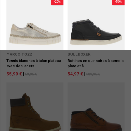
-20%
-50%
MARCO TOZZI
BULLBOXER
Tennis blanches à talon plateau
Bottines en cuir noires à semelle
avec des lacets...
plate et à...
55,99 €
|
54,97 €
|
69,95 €
109,95 €