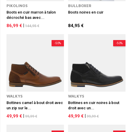
PIKOLINOS
BULLBOXER
Boots en cuir marron à talon
Boots noires en cuir
décroché bas avec...
86,99 €
|
84,95 €
144,95 €
-50%
-50%
WALKYS
WALKYS
Bottines camel à bout droit avec
Bottines en cuir noires à bout
un zip sur le...
droit avec un...
49,99 €
|
49,99 €
|
99,99 €
99,99 €