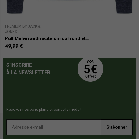
PREMIUM BY JACK &
PR
JONES
J
Pull Melvin anthracite uni col rond et...
P
49,99 €
4
S'INSCRIRE
À LA NEWSLETTER
Recevez nos bons plans et conseils mode !
S’abonner