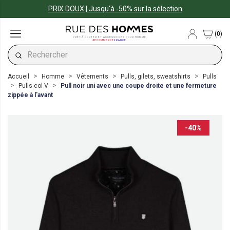
PRIX DOUX | Jusqu'à -50% sur la sélection
(0)
PRÊT-À-PORTER ET ACCESSOIRES POUR HOMME
#ECOMMERCE
FRANCE
Accueil
Homme
Vêtements
Pulls, gilets, sweatshirts
Pulls
Pulls col V
Pull noir uni avec une coupe droite et une fermeture
zippée à l'avant
-40%