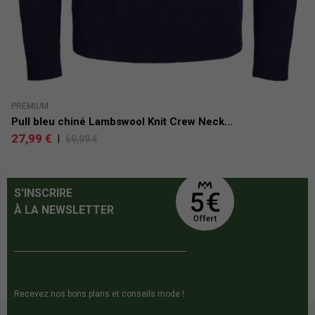
PREMIUM
TO
Pull bleu chiné Lambswool Knit Crew Neck...
P
27,99 €
4
|
69,99 €
S'INSCRIRE
À LA NEWSLETTER
Recevez nos bons plans et conseils mode !