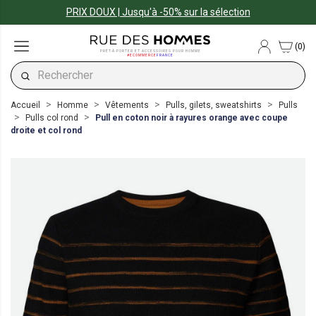
PRIX DOUX | Jusqu'à -50% sur la sélection
(0)
PRÊT-À-PORTER ET ACCESSOIRES POUR HOMME
#ECOMMERCE
FRANCE
Accueil
Homme
Vêtements
Pulls, gilets, sweatshirts
Pulls
Pulls col rond
Pull en coton noir à rayures orange avec coupe
droite et col rond