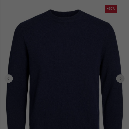
Et parce que chaque détail compte, n'oubliez pas de jeter un œil à
-60%
boxers homme
nos
, parfaits pour un confort au quotidien. Pour
maillots de bain homme
les journées ensoleillées, nos
vous
accompagneront avec style à la plage ou à la piscine.
doudounes homme
Enfin, pour affronter les jours plus frais, nos
vous garderont au chaud tout en ajoutant une touche de modernité
à votre look. Petrol Industries et Ruedeshommes.com, c'est
l'assurance de trouver des vêtements qui vous ressemblent, alliant
qualité et style pour toutes les occasions.