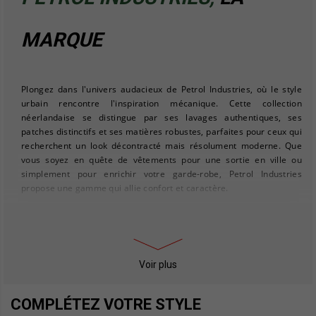
MARQUE
Plongez dans l'univers audacieux de Petrol Industries, où le style
urbain rencontre l'inspiration mécanique. Cette collection
néerlandaise se distingue par ses lavages authentiques, ses
patches distinctifs et ses matières robustes, parfaites pour ceux qui
recherchent un look décontracté mais résolument moderne. Que
vous soyez en quête de vêtements pour une sortie en ville ou
simplement pour enrichir votre garde-robe, Petrol Industries
propose une gamme qui allie confort et caractère.
Chez Ruedeshommes.com, nous comprenons l'importance de
trouver des pièces qui reflètent votre personnalité. C'est pourquoi
sweats homme
nous vous invitons à explorer notre sélection de
,
idéaux pour compléter votre tenue avec une touche de
Voir plus
décontraction. Pour ceux qui préfèrent un style plus sportif, nos
sneakers homme
sont un choix incontournable, alliant confort et
COMPLÉTEZ VOTRE STYLE
tendance.