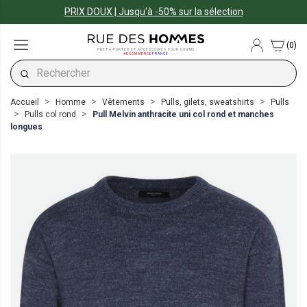
PRIX DOUX | Jusqu'à -50% sur la sélection
(0)
PRÊT-À-PORTER ET ACCESSOIRES POUR HOMME
#ECOMMERCE
FRANCE
Accueil
Homme
Vêtements
Pulls, gilets, sweatshirts
Pulls
Pulls col rond
Pull Melvin anthracite uni col rond et manches
longues