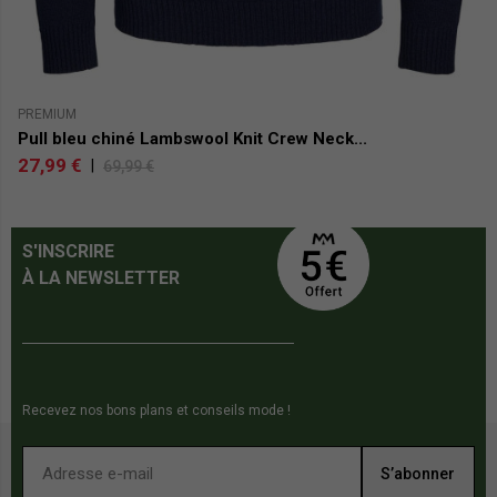
PREMIUM
TO
Pull bleu chiné Lambswool Knit Crew Neck...
P
27,99 €
3
|
69,99 €
S'INSCRIRE
À LA NEWSLETTER
Recevez nos bons plans et conseils mode !
S’abonner