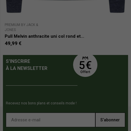
PREMIUM BY JACK &
PR
JONES
J
Pull Melvin anthracite uni col rond et...
P
49,99 €
4
S'INSCRIRE
À LA NEWSLETTER
Recevez nos bons plans et conseils mode !
S’abonner