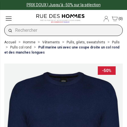
PRIX DOUX | Jusqu'à -50% sur la sélection
(0)
PRÊT-À-PORTER ET ACCESSOIRES POUR HOMME
#ECOMMERCE
FRANCE
Accueil
Homme
Vêtements
Pulls, gilets, sweatshirts
Pulls
Pulls col rond
Pull marine uni avec une coupe droite un col rond
et des manches longues
-50%