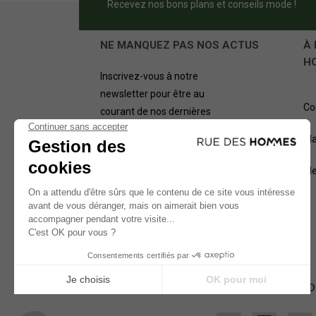
Recevez nos bons plans et conseils mode !
NE MANQUEZ PAS NOS ACTUS
À 
H
Inscrivez-vous à notre
newsletter pour être au
Co
courant de nos dernières
offres.
Pl
OK
Me
NOS MÉTHODES D