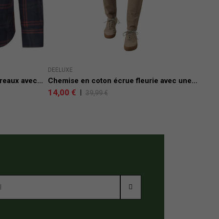
DEELUXE
BO
eaux avec...
Chemise en coton écrue fleurie avec une...
Che
14,00 €
19,
|
39,99 €