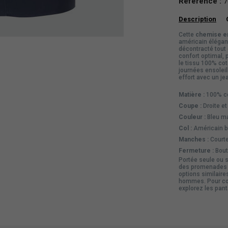
Référence :
7
Description
Cette
chemise en
américain élégan
décontracté tout 
confort optimal, 
le tissu 100% cot
journées ensoleil
effort avec un je
Matière :
100% co
Coupe :
Droite e
Couleur :
Bleu ma
Col :
Américain 
Manches :
Courte
Fermeture :
Bout
Portée seule ou s
des promenades e
options similaire
hommes. Pour com
explorez les
pant