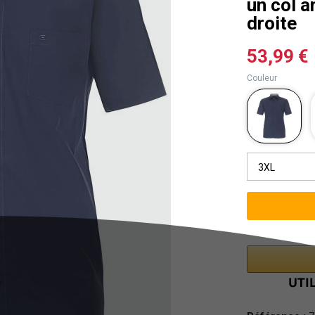
un col a
droite
53,99 €
Couleur
3XL