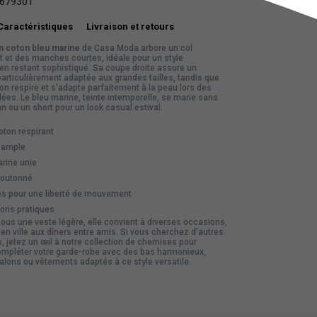
679301
Caractéristiques
Livraison et retours
 coton bleu marine
de Casa Moda arbore un col
t et des manches courtes, idéale pour un style
en restant sophistiqué. Sa coupe droite assure un
particulièrement adaptée aux grandes tailles, tandis que
on respire et s'adapte parfaitement à la peau lors des
lées. Le bleu marine, teinte intemporelle, se marie sans
an ou un short pour un look casual estival.
ton respirant
t ample
rine unie
boutonné
s pour une liberté de mouvement
ons pratiques
ous une veste légère, elle convient à diverses occasions,
n ville aux dîners entre amis. Si vous cherchez d'autres
s, jetez un œil à notre
collection de chemises
pour
pléter votre garde-robe avec des bas harmonieux,
alons
ou
vêtements
adaptés à ce style versatile.