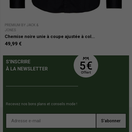
PREMIUM BY JACK &
B
JONES
C
Chemise noire unie à coupe ajustée à col...
8
49,99 €
S'INSCRIRE
À LA NEWSLETTER
Recevez nos bons plans et conseils mode !
S’abonner