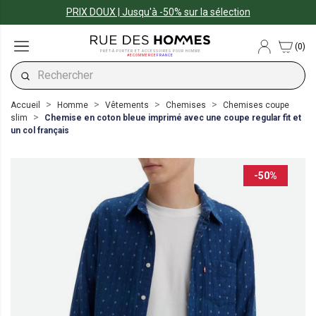
PRIX DOUX | Jusqu'à -50% sur la sélection
(0)
PRÊT-À-PORTER ET ACCESSOIRES POUR HOMME
#ECOMMERCE
FRANCE
Accueil
Homme
Vêtements
Chemises
Chemises coupe
slim
Chemise en coton bleue imprimé avec une coupe regular fit et
un col français
-50%