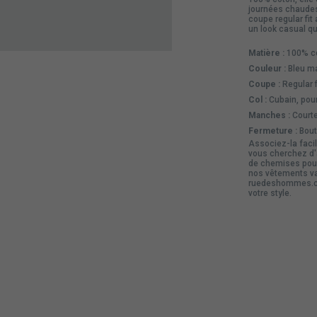
journées chaudes 
coupe regular fi
un look casual qu
Matière :
100% co
Couleur :
Bleu ma
Coupe :
Regular f
Col :
Cubain, pour
Manches :
Courte
Fermeture :
Bouto
Associez-la facil
vous cherchez d'
de chemises
pour
nos
vêtements
va
ruedeshommes.co
votre style.