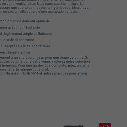
où vous voulez rester frais sans sacrifier l'allure. La
t assure une liberté de mouvement généreuse, idéale pour
e ce soit en ville ou lors d'une escapade estivale.
ton pour une douceur optimale
rine avec motif fantaisie
it, légèrement ample et flatteuse
 un style décontracté
s, adaptées à la saison chaude
ns, facile à enfiler
ement à un short ou un jean pour une tenue versatile. Si
autres options dans cette veine, explorez notre
sélection
 hommes. Pour une garde-robe complète, jetez un œil à
riés. Et si la marque vous plaît,
m/brands">North 56°4 et autres marques pour affiner
-70%