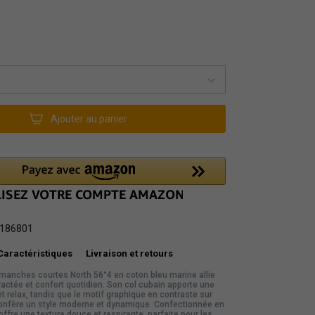
Ajouter au panier
186801
Caractéristiques
Livraison et retours
manches courtes North 56°4 en coton bleu marine allie
actée et confort quotidien. Son col cubain apporte une
t relax, tandis que le motif graphique en contraste sur
confère un style moderne et dynamique. Confectionnée en
offre une texture douce et respirante, parfaite pour les