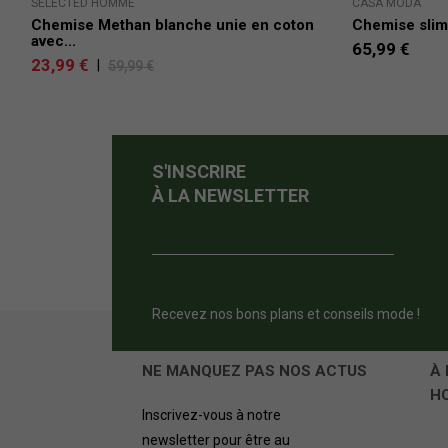
SELECTED HOMME
CASA MODA
Chemise Methan blanche unie en coton
Chemise sli
avec...
65,99 €
23,99 €
|
59,99 €
S'INSCRIRE
À LA NEWSLETTER
Recevez nos bons plans et conseils mode !
NE MANQUEZ PAS NOS ACTUS
À 
H
Inscrivez-vous à notre
newsletter pour être au