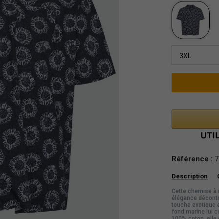
3XL
Référence :
7
Description
Cette chemise à 
élégance décontr
touche exotique e
fond marine lui 
100% coton, elle 