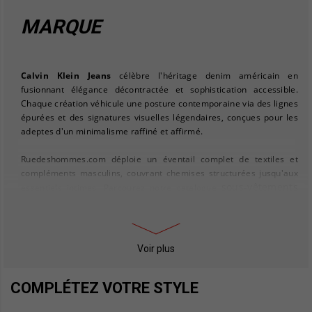
MARQUE
Calvin Klein Jeans
célèbre l'héritage denim américain en
fusionnant élégance décontractée et sophistication accessible.
Chaque création véhicule une posture contemporaine via des lignes
épurées et des signatures visuelles légendaires, conçues pour les
adeptes d'un minimalisme raffiné et affirmé.
Ruedeshommes.com déploie un éventail complet de textiles et
compléments masculins, couvrant chemises structurées jusqu'aux
sous-vêtements
essentiels intimes. Parcourez notre catalogue
homme
pour prolonger votre vestiaire Calvin Klein via boxers,
slips et caleçons premium.
Pour construire une silhouette harmonieuse, mariez vos jeans
Voir plus
sweats homme
Calvin Klein avec nos
, incarnant l'alliance casual-
chic maîtrisée. Ajoutez une strate de bien-être via nos
COMPLÉTEZ VOTRE STYLE
chaussettes homme
, proposées dans une diversité chromatique
et stylistique.