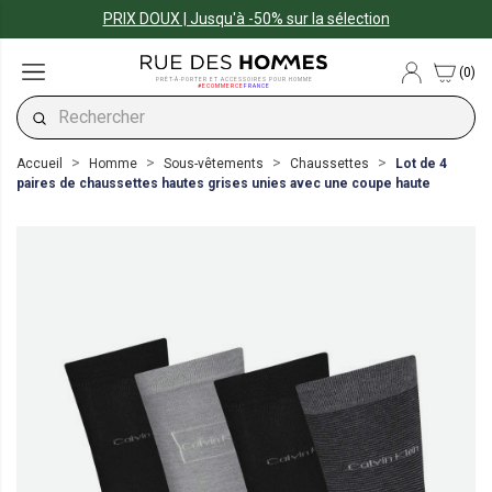
PRIX DOUX | Jusqu'à -50% sur la sélection
(0)
PRÊT-À-PORTER ET ACCESSOIRES POUR HOMME
#ECOMMERCE
FRANCE
Accueil
Homme
Sous-vêtements
Chaussettes
Lot de 4
paires de chaussettes hautes grises unies avec une coupe haute