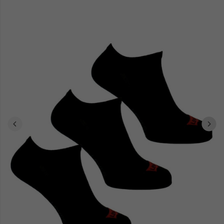
Les passionnés de chaussant exploreront notre assortiment
baskets homme
boots homme
ou opteront pour des
au
caractère audacieux. Chaque modèle conjugue praticité et impact
visuel, dialoguant naturellement avec l'univers esthétique Calvin
Klein.
Composition détendue ou ensemble structuré,
Calvin Klein Jeans
offre des solutions polyvalentes épousant chaque contexte.
Explorez notre sélection et laissez-vous captiver par l'identité
distinctive de cette griffe emblématique.