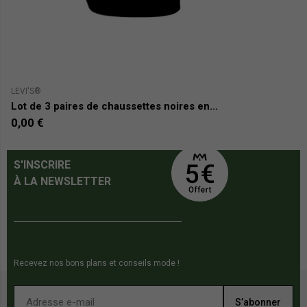
LEVI'S®
P
Lot de 3 paires de chaussettes noires en...
Lo
0,00 €
9
S'INSCRIRE
À LA NEWSLETTER
Recevez nos bons plans et conseils mode !
S’abonner