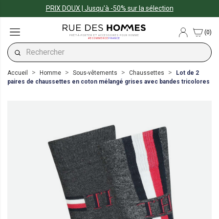
PRIX DOUX | Jusqu'à -50% sur la sélection
(0)
PRÊT-À-PORTER ET ACCESSOIRES POUR HOMME
#ECOMMERCE
FRANCE
Accueil
Homme
Sous-vêtements
Chaussettes
Lot de 2
paires de chaussettes en coton mélangé grises avec bandes tricolores