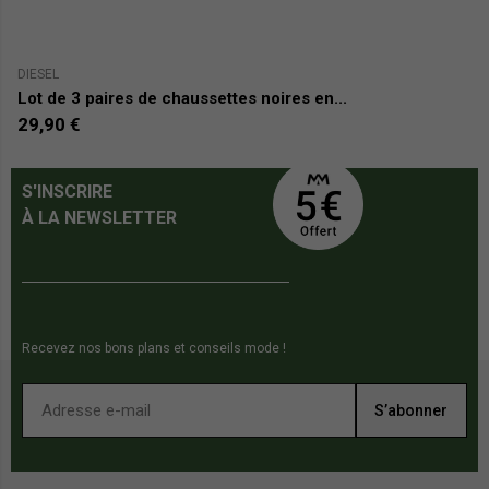
DIESEL
LE
Lot de 3 paires de chaussettes noires en...
C
29,90 €
0
S'INSCRIRE
À LA NEWSLETTER
Recevez nos bons plans et conseils mode !
S’abonner