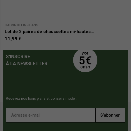
CALVIN KLEIN JEANS
P
Lot de 2 paires de chaussettes mi-hautes...
Lo
11,99 €
9
S'INSCRIRE
À LA NEWSLETTER
Recevez nos bons plans et conseils mode !
S’abonner