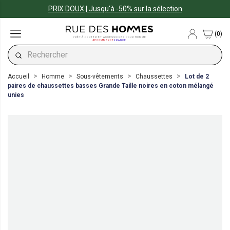
PRIX DOUX | Jusqu'à -50% sur la sélection
(0)
PRÊT-À-PORTER ET ACCESSOIRES POUR HOMME
#ECOMMERCE
FRANCE
Accueil
Homme
Sous-vêtements
Chaussettes
Lot de 2
paires de chaussettes basses Grande Taille noires en coton mélangé
unies