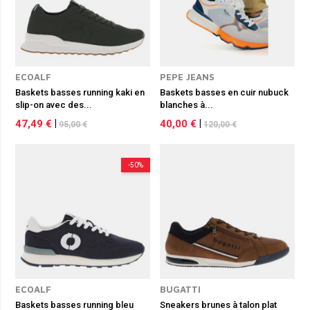
ECOALF
PEPE JEANS
Baskets basses running kaki en
Baskets basses en cuir nubuck
slip-on avec des...
blanches à...
47,49 €
|
40,00 €
|
95,00 €
120,00 €
-50%
ECOALF
BUGATTI
Baskets basses running bleu
Sneakers brunes à talon plat