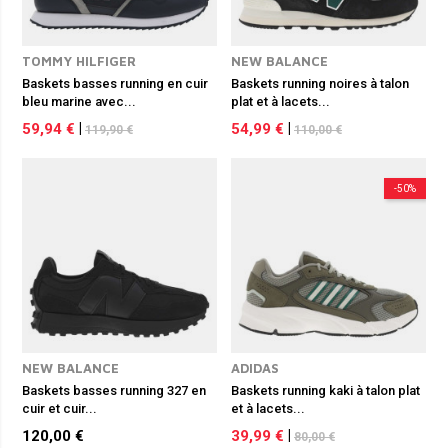
TOMMY HILFIGER
NEW BALANCE
Baskets basses running en cuir
Baskets running noires à talon
bleu marine avec...
plat et à lacets...
59,94 €
|
54,99 €
|
119,90 €
110,00 €
-50%
NEW BALANCE
ADIDAS
Baskets basses running 327 en
Baskets running kaki à talon plat
cuir et cuir...
et à lacets...
120,00 €
39,99 €
|
80,00 €