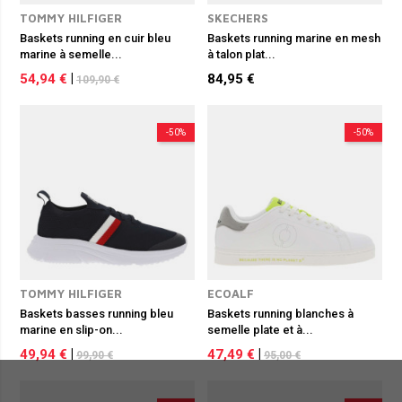
TOMMY HILFIGER
SKECHERS
Baskets running en cuir bleu
Baskets running marine en mesh
marine à semelle...
à talon plat...
54,94 €
|
84,95 €
109,90 €
-50%
-50%
TOMMY HILFIGER
ECOALF
Baskets basses running bleu
Baskets running blanches à
marine en slip-on...
semelle plate et à...
49,94 €
|
47,49 €
|
99,90 €
95,00 €