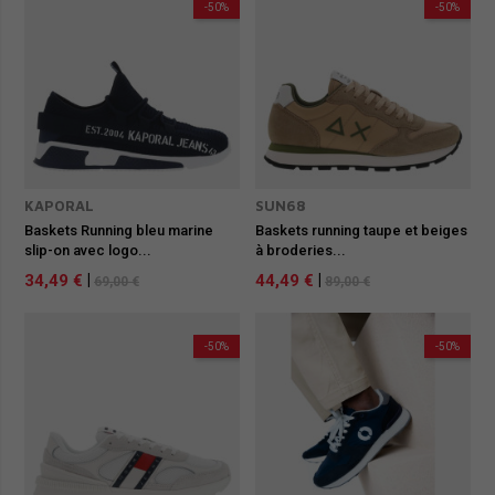
-50%
-50%
KAPORAL
SUN68
Baskets Running bleu marine
Baskets running taupe et beiges
slip-on avec logo...
à broderies...
34,49 €
|
44,49 €
|
69,00 €
89,00 €
-50%
-50%