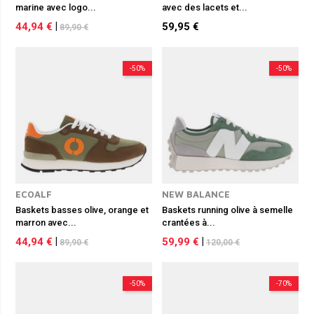
marine avec logo...
avec des lacets et...
44,94 €
|
59,95 €
89,90 €
-50%
-50%
ECOALF
NEW BALANCE
Baskets basses olive, orange et
Baskets running olive à semelle
marron avec...
crantées à...
44,94 €
|
59,99 €
|
89,90 €
120,00 €
-50%
-70%