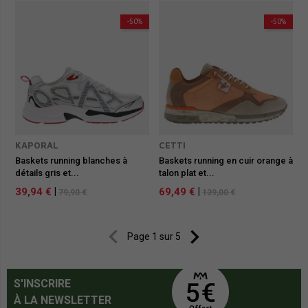
-50%
-50%
KAPORAL
CETTI
Baskets running blanches à
Baskets running en cuir orange à
détails gris et...
talon plat et...
39,94 €
|
69,49 €
|
79,90 €
139,00 €


Page 1 sur 5
S'INSCRIRE
À LA NEWSLETTER