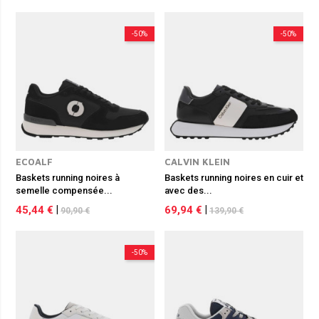
-50%
-50%
ECOALF
CALVIN KLEIN
Baskets running noires à
Baskets running noires en cuir et
semelle compensée...
avec des...
45,44 €
|
69,94 €
|
90,90 €
139,90 €
-50%