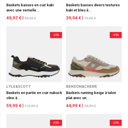
Baskets basses en cuir kaki
Baskets basses divers textures
avec une semelle...
kaki et bleu à...
49,97 €
|
39,94 €
|
99,95 €
79,90 €
-50%
-40%
LYLE&SCOTT
BENSON&CHERR
Baskets en partie en cuir nubuck
Baskets running beige à talon
olive à...
plat avec un...
59,99 €
|
44,99 €
|
119,99 €
74,99 €
-50%
-50%