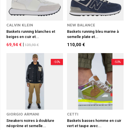
CALVIN KLEIN
NEW BALANCE
Baskets running blanches et
Baskets running bleu marine à
beiges en cuir et...
semelle plate et...
69,94 €
|
110,00 €
139,90 €
-50%
-50%
GIORGIO ARMANI
CETTI
Sneakers noires à doublure
Baskets basses homme en cuir
néoprène et semelle...
vert et taupe avec...