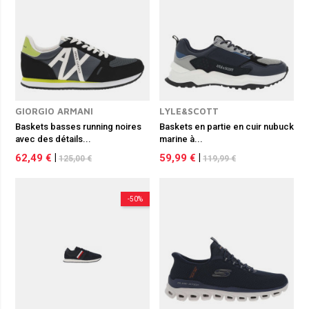
GIORGIO ARMANI
LYLE&SCOTT
Baskets basses running noires
Baskets en partie en cuir nubuck
avec des détails...
marine à...
62,49 €
|
59,99 €
|
125,00 €
119,99 €
-50%