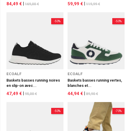
84,49 €
|
59,99 €
|
169,00 €
119,99 €
-50%
-50%
ECOALF
ECOALF
Baskets basses running noires
Baskets basses running vertes,
en slip-on avec...
blanches et...
47,49 €
|
44,94 €
|
95,00 €
89,90 €
-50%
-70%