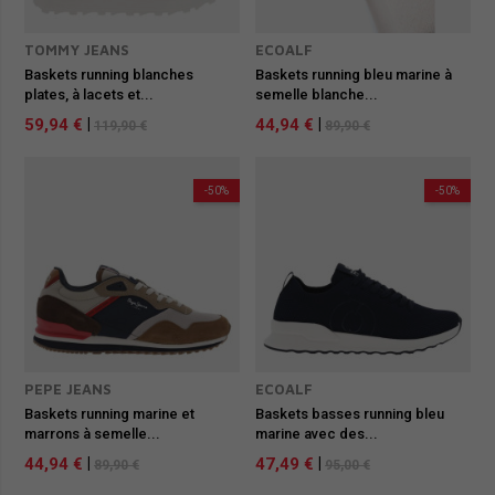
TOMMY JEANS
ECOALF
Baskets running blanches
Baskets running bleu marine à
plates, à lacets et...
semelle blanche...
59,94 €
|
44,94 €
|
119,90 €
89,90 €
-50%
-50%
PEPE JEANS
ECOALF
Baskets running marine et
Baskets basses running bleu
marrons à semelle...
marine avec des...
44,94 €
|
47,49 €
|
89,90 €
95,00 €