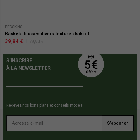
REDSKINS
RE
Baskets basses divers textures kaki et...
B
39,94 €
4
|
79,90 €
S'INSCRIRE
À LA NEWSLETTER
Recevez nos bons plans et conseils mode !
S’abonner