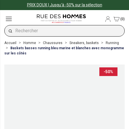
PRIX DOUX | Jusqu'à -50% sur la sélection
(0)
PRÊT-À-PORTER ET ACCESSOIRES POUR HOMME
#ECOMMERCE
FRANCE
Accueil
Homme
Chaussures
Sneakers, baskets
Running
Baskets basses running bleu marine et blanches avec monogramme
sur les côtés
-50%