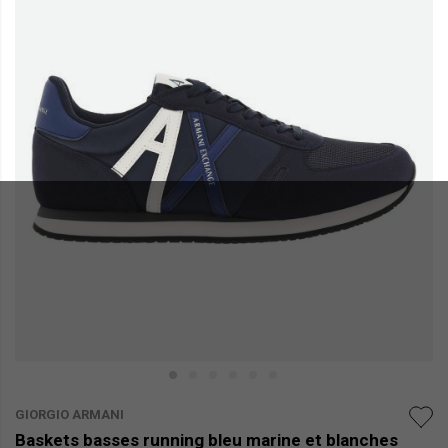
GIORGIO ARMANI
Baskets basses running bleu marine et blanches