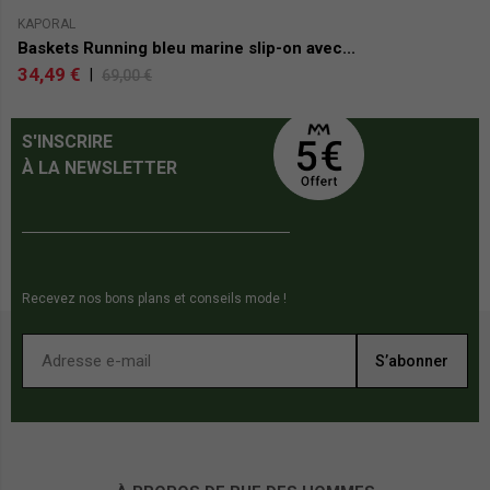
KAPORAL
N
Baskets Running bleu marine slip-on avec...
B
34,49 €
0
|
69,00 €
S'INSCRIRE
À LA NEWSLETTER
Recevez nos bons plans et conseils mode !
S’abonner