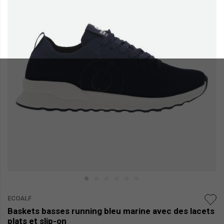
ECOALF
Baskets basses running bleu marine avec des lacets
plats et slip-on