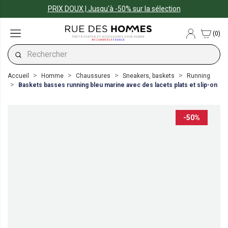
PRIX DOUX | Jusqu'à -50% sur la sélection
(0)
PRÊT-À-PORTER ET ACCESSOIRES POUR HOMME
#ECOMMERCE
FRANCE
Accueil
Homme
Chaussures
Sneakers, baskets
Running
Baskets basses running bleu marine avec des lacets plats et slip-on
-50%