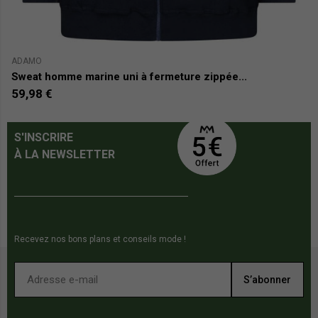
ADAMO
JA
Sweat homme marine uni à fermeture zippée...
S
59,98 €
2
S'INSCRIRE
À LA NEWSLETTER
Recevez nos bons plans et conseils mode !
S’abonner