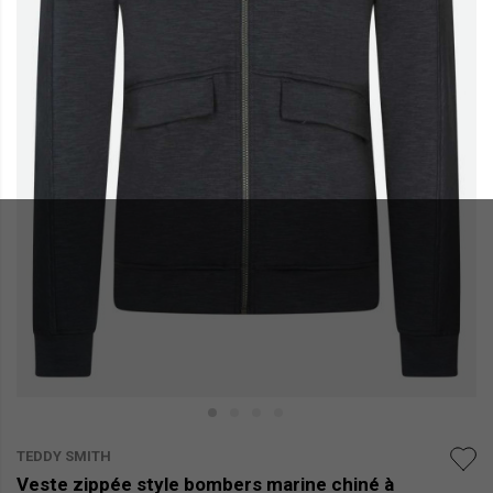
TEDDY SMITH
Veste zippée style bombers marine chiné à