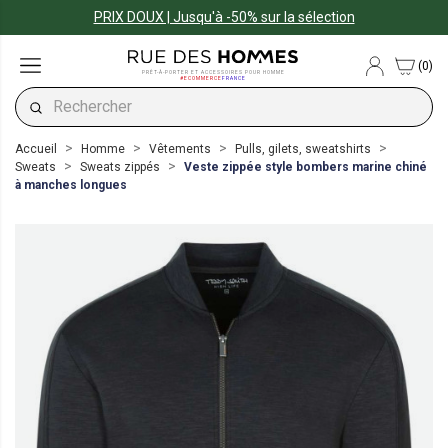
PRIX DOUX | Jusqu'à -50% sur la sélection
(0)
PRÊT-À-PORTER ET ACCESSOIRES POUR HOMME
#ECOMMERCE
FRANCE
Accueil
Homme
Vêtements
Pulls, gilets, sweatshirts
Sweats
Sweats zippés
Veste zippée style bombers marine chiné
à manches longues