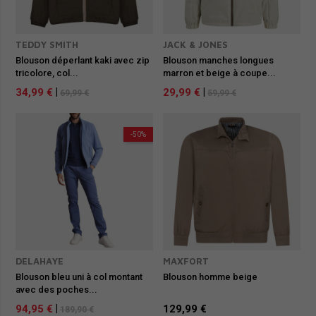
TEDDY SMITH
JACK & JONES
Blouson déperlant kaki avec zip
Blouson manches longues
tricolore, col...
marron et beige à coupe...
34,99 €
|
29,99 €
|
69,99 €
59,99 €
-50%
DELAHAYE
MAXFORT
Blouson bleu uni à col montant
Blouson homme beige
avec des poches...
94,95 €
|
129,99 €
189,90 €