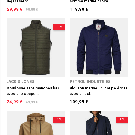
légèrement...
homme marine droite
59,99 €
|
119,99 €
99,99 €
-50%
JACK & JONES
PETROL INDUSTRIES
Doudoune sans manches kaki
Blouson marine uni coupe droite
avec une coupe...
avec un col...
24,99 €
|
109,99 €
49,99 €
-40%
-50%