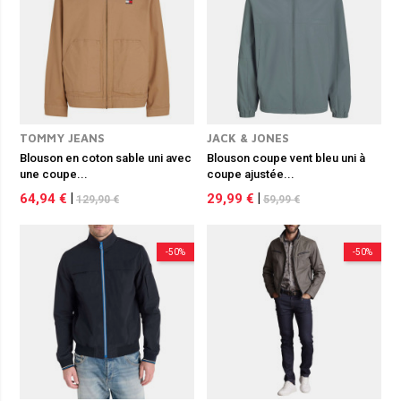
TOMMY JEANS
JACK & JONES
Blouson en coton sable uni avec
Blouson coupe vent bleu uni à
une coupe...
coupe ajustée...
64,94 €
|
29,99 €
|
129,90 €
59,99 €
-50%
-50%