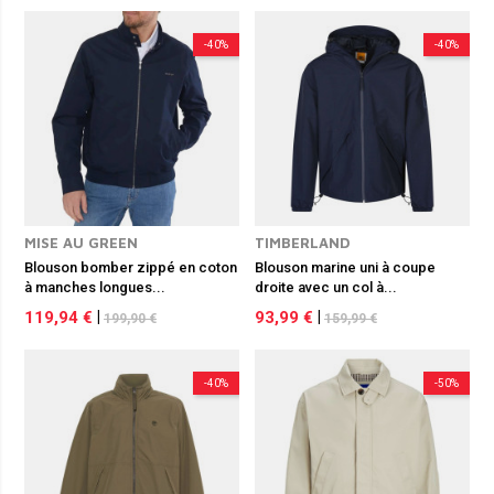
-40%
-40%
MISE AU GREEN
TIMBERLAND
Blouson bomber zippé en coton
Blouson marine uni à coupe
à manches longues...
droite avec un col à...
119,94 €
|
93,99 €
|
199,90 €
159,99 €
-40%
-50%