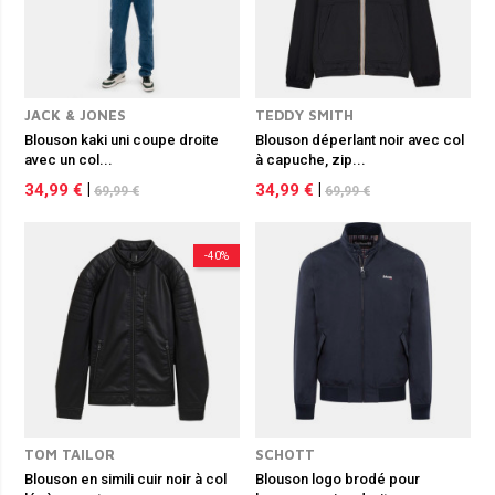
JACK & JONES
TEDDY SMITH
Blouson kaki uni coupe droite
Blouson déperlant noir avec col
avec un col...
à capuche, zip...
34,99 €
|
34,99 €
|
69,99 €
69,99 €
-40%
TOM TAILOR
SCHOTT
Blouson en simili cuir noir à col
Blouson logo brodé pour