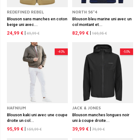
REDEFINED REBEL
NORTH 56°4
Blouson sans manches en coton
Blouson bleu marine uni avec un
beige uni avec...
col montant et...
24,99 €
|
82,99 €
|
49,99 €
169,95 €
-40%
-50%
HAFNIUM
JACK & JONES
Blouson kaki uni avec une coupe
Blouson manches longues noir
droite un col...
uni à coupe droite...
95,99 €
|
39,99 €
|
159,99 €
79,99 €