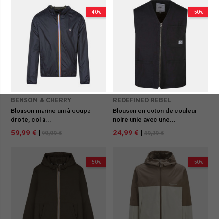
-40%
-50%
BENSON & CHERRY
REDEFINED REBEL
Blouson marine uni à coupe
Blouson en coton de couleur
droite, col à...
noire unie avec une...
59,99 €
|
24,99 €
|
99,99 €
49,99 €
-50%
-50%