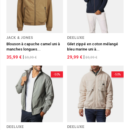
JACK & JONES
DEELUXE
Blouson à capuche camel uni à
Gilet zippé en coton mélangé
manches longues...
bleu marine uni à...
35,99 €
|
29,99 €
|
59,99 €
59,99 €
-50%
-50%
DEELUXE
DEELUXE