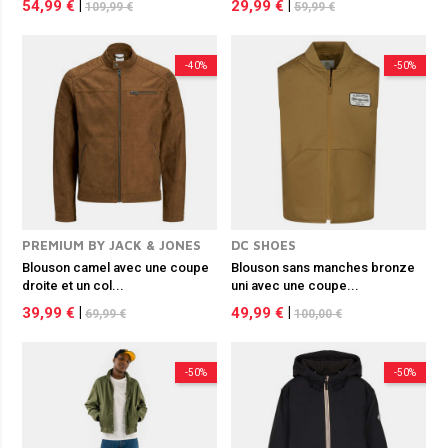
54,99 €
|
29,99 €
|
109,99 €
59,99 €
-40%
-50%
PREMIUM BY JACK & JONES
DC SHOES
Blouson camel avec une coupe
Blouson sans manches bronze
droite et un col...
uni avec une coupe...
39,99 €
|
49,99 €
|
69,99 €
100,00 €
-50%
-50%