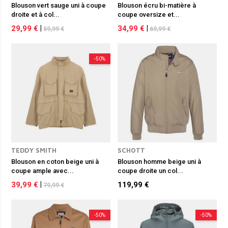
Blouson vert sauge uni à coupe
Blouson écru bi-matière à
droite et à col...
coupe oversize et...
29,99 €
|
34,99 €
|
59,99 €
69,99 €
-50%
TEDDY SMITH
SCHOTT
Blouson en coton beige uni à
Blouson homme beige uni à
coupe ample avec...
coupe droite un col...
39,99 €
|
119,99 €
79,99 €
-50%
-50%