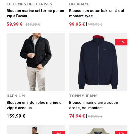
LE TEMPS DES CERISES
DELAHAYE
Blouson marine uni fermé par un
Blouson en coton kaki uni à col
zip à l'avant...
montant avec...
59,99 €
|
99,95 €
|
119,99 €
199,90 €
-50%
HAFNIUM
TOMMY JEANS
Blouson en nylon bleu marine uni
Blouson marine uni à coupe
zippé avec un...
droite, col montant...
159,99 €
74,94 €
|
149,90 €
-60%
-50%