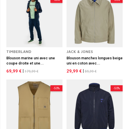
TIMBERLAND
JACK & JONES
Blouson marine uni avec une
Blouson manches longues beige
coupe droite et une...
uni en coton avec...
69,99 €
|
29,99 €
|
179,99 €
59,99 €
-50%
-50%