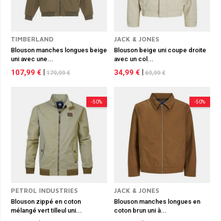
TIMBERLAND
JACK & JONES
Blouson manches longues beige
Blouson beige uni coupe droite
uni avec une...
avec un col...
107,99 €
|
34,99 €
|
179,99 €
69,99 €
-50%
-50%
PETROL INDUSTRIES
JACK & JONES
Blouson zippé en coton
Blouson manches longues en
mélangé vert tilleul uni...
coton brun uni à...