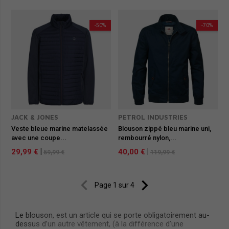
-50%
-70%
JACK & JONES
PETROL INDUSTRIES
Veste bleue marine matelassée
Blouson zippé bleu marine uni,
avec une coupe...
rembourré nylon,...
29,99 €
|
40,00 €
|
59,99 €
119,99 €


Page 1 sur 4
Le blouson, est un article qui se porte obligatoirement au-
dessus d’un autre vêtement, (à la différence d’une