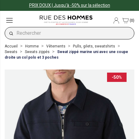
PRIX DOUX | Jusqu'à -50% sur la sélection
(0)
PRÊT-À-PORTER ET ACCESSOIRES POUR HOMME
#ECOMMERCE
FRANCE
Accueil
Homme
Vêtements
Pulls, gilets, sweatshirts
Sweats
Sweats zippés
Sweat zippé marine uni avec une coupe
droite un col polo et 3 poches
-50%