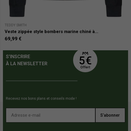
TEDDY SMITH
A
Veste zippée style bombers marine chiné à...
S
69,99 €
5
S'INSCRIRE
À LA NEWSLETTER
Recevez nos bons plans et conseils mode !
S’abonner