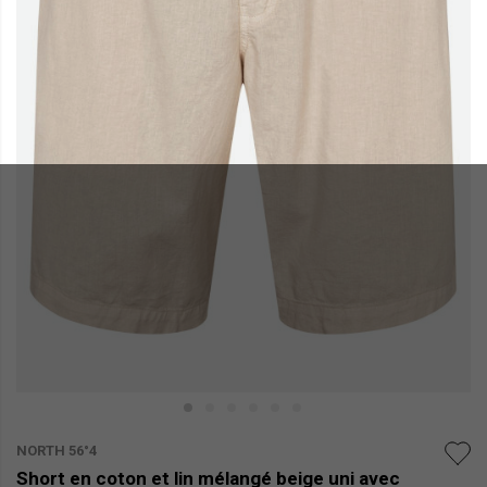
NORTH 56°4
Short en coton et lin mélangé beige uni avec