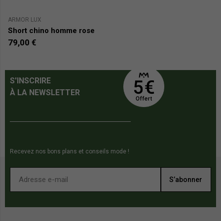
PR
ARMOR LUX
J
Short chino homme rose
S
79,00 €
2
S'INSCRIRE
À LA NEWSLETTER
Recevez nos bons plans et conseils mode !
S’abonner