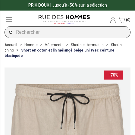
PRIX DOUX | Jusqu'à -50% sur la sélection
(0)
PRÊT-À-PORTER ET ACCESSOIRES POUR HOMME
#ECOMMERCE
FRANCE
Accueil
Homme
Vêtements
Shorts et bermudas
Shorts
chino
Short en coton et lin mélangé beige uni avec ceinture
élastiquée
-70%