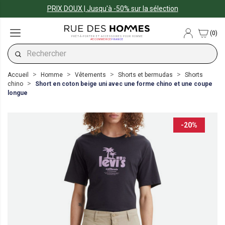
PRIX DOUX | Jusqu'à -50% sur la sélection
(0)
PRÊT-À-PORTER ET ACCESSOIRES POUR HOMME
#ECOMMERCE
FRANCE
Accueil
Homme
Vêtements
Shorts et bermudas
Shorts
chino
Short en coton beige uni avec une forme chino et une coupe
longue
-20%