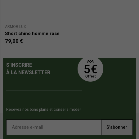
PR
ARMOR LUX
J
Short chino homme rose
S
79,00 €
2
S'INSCRIRE
À LA NEWSLETTER
Recevez nos bons plans et conseils mode !
S’abonner