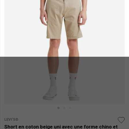
LEVI'S®
Short en coton beige uni avec une forme chino et