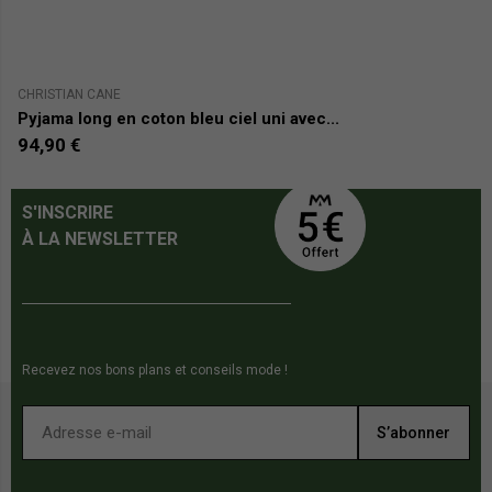
CHRISTIAN CANE
CH
Pyjama long en coton bleu ciel uni avec...
Li
94,90 €
7
S'INSCRIRE
À LA NEWSLETTER
Recevez nos bons plans et conseils mode !
S’abonner