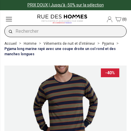
PRIX DOUX | Jusqu'à -50% sur la sélection
(0)
PRÊT-À-PORTER ET ACCESSOIRES POUR HOMME
#ECOMMERCE
FRANCE
Accueil
Homme
Vêtements de nuit et d'intérieur
Pyjama
Pyjama long marine rayé avec une coupe droite un col rond et des
manches longues
-40%