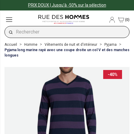
PRIX DOUX | Jusqu'à -50% sur la sélection
(0)
PRÊT-À-PORTER ET ACCESSOIRES POUR HOMME
#ECOMMERCE
FRANCE
Accueil
Homme
Vêtements de nuit et d'intérieur
Pyjama
Pyjama long marine rayé avec une coupe droite un col V et des manches
longues
-40%