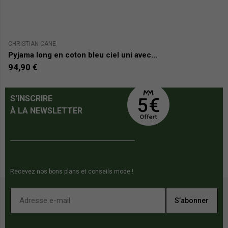
CHRISTIAN CANE
CH
Pyjama long en coton bleu ciel uni avec...
V
94,90 €
7
S'INSCRIRE
À LA NEWSLETTER
Recevez nos bons plans et conseils mode !
S’abonner