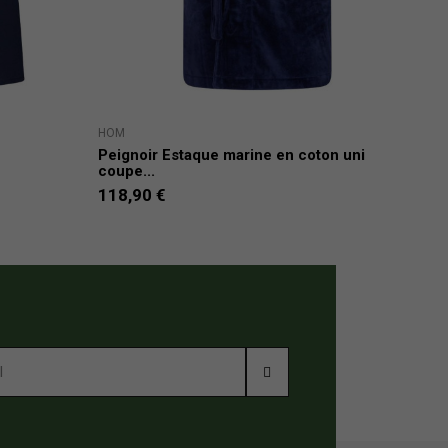
HOM
ART
Peignoir Estaque marine en coton uni
Pyj
coupe...
95,
118,90 €