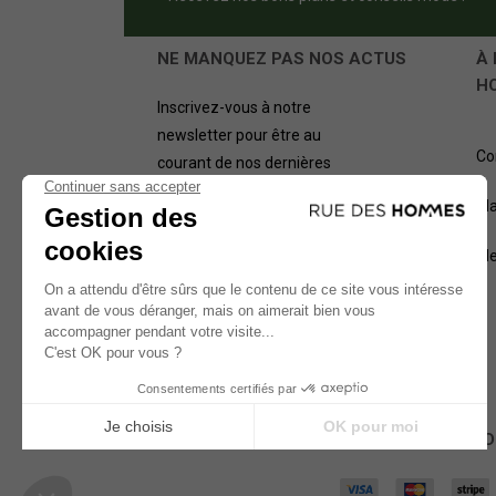
NE MANQUEZ PAS NOS ACTUS
À 
H
Inscrivez-vous à notre
newsletter pour être au
Co
courant de nos dernières
offres.
Pl
OK
Me
NOS MÉTHODES D