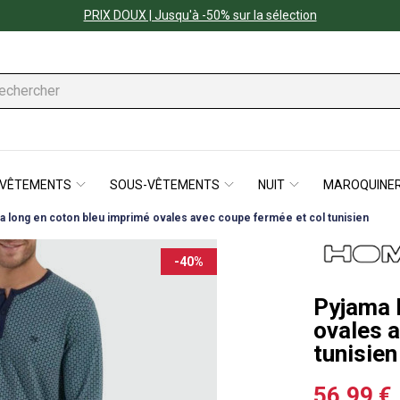
PRIX DOUX | Jusqu'à -50% sur la sélection
VÊTEMENTS
SOUS-VÊTEMENTS
NUIT
MAROQUINER
a long en coton bleu imprimé ovales avec coupe fermée et col tunisien
-40%
Pyjama 
ovales 
tunisien
56,99 €