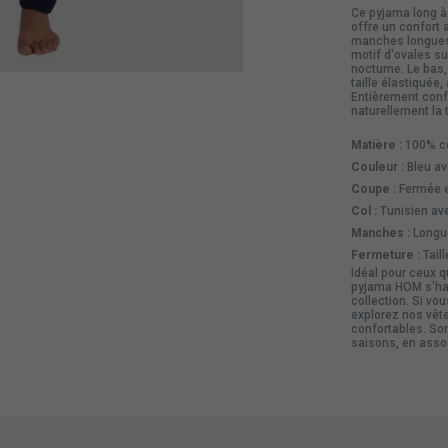
Ce pyjama long à
offre un confort 
manches longues 
motif d'ovales su
nocturne. Le bas,
taille élastiquée
Entièrement confe
naturellement la 
Matière :
100% co
Couleur :
Bleu av
Coupe :
Fermée e
Col :
Tunisien av
Manches :
Longue
Fermeture :
Taill
Idéal pour ceux q
pyjama HOM s'ha
collection. Si vo
explorez nos
vête
confortables. Son
saisons, en assoc