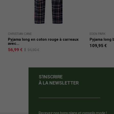
CHRISTIAN CANE
EDEN PARK
Pyjama long en coton rouge à carreaux
Pyjama long b
avec...
109,95 €
56,99 €
|
94,90 €
S'INSCRIRE
À LA NEWSLETTER
Recevez nos bons plans et conseils mode !