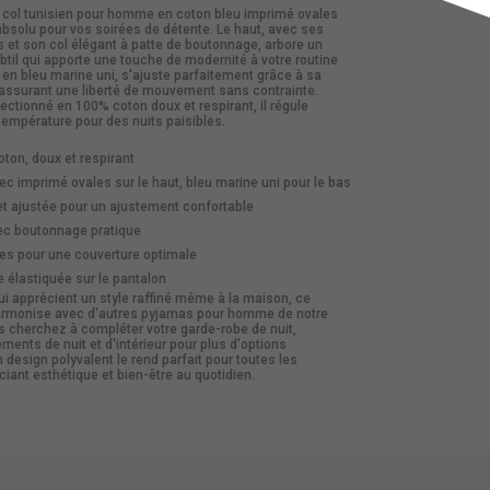
 col tunisien pour homme en coton bleu imprimé ovales
absolu pour vos soirées de détente. Le haut, avec ses
et son col élégant à patte de boutonnage, arbore un
btil qui apporte une touche de modernité à votre routine
 en bleu marine uni, s'ajuste parfaitement grâce à sa
, assurant une liberté de mouvement sans contrainte.
ctionné en 100% coton doux et respirant, il régule
température pour des nuits paisibles.
ton, doux et respirant
ec imprimé ovales sur le haut, bleu marine uni pour le bas
t ajustée pour un ajustement confortable
ec boutonnage pratique
s pour une couverture optimale
e élastiquée sur le pantalon
ui apprécient un style raffiné même à la maison, ce
rmonise avec d'autres
pyjamas pour homme
de notre
us cherchez à compléter votre garde-robe de nuit,
ments de nuit et d'intérieur
pour plus d'options
 design polyvalent le rend parfait pour toutes les
iant esthétique et bien-être au quotidien.