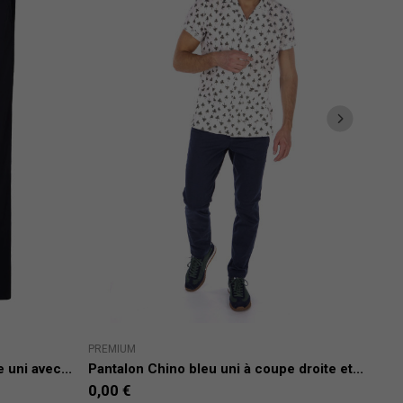
PREM
PREMIUM
JON
 uni avec...
Pantalon Chino bleu uni à coupe droite et...
Chin
0,00 €