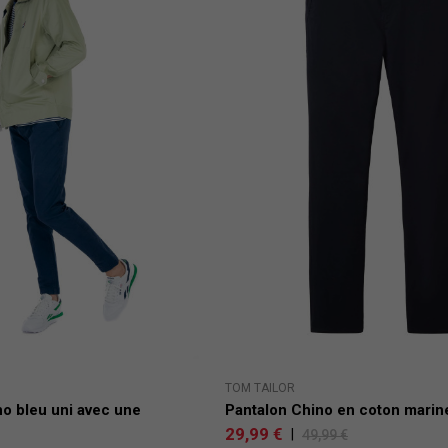
TOM TAILOR
no bleu uni avec une
Pantalon Chino en coton marine
29,99 €
|
49,99 €