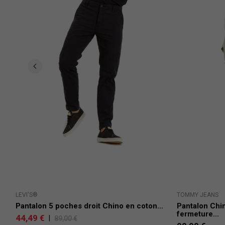
LEVI'S®
TOMMY JEANS
Pantalon 5 poches droit Chino en coton...
Pantalon Chi
fermeture...
44,49 €
|
89,00 €