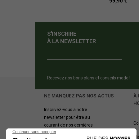
99,90 €
S'INSCRIRE
À LA NEWSLETTER
Recevez nos bons plans et conseils mode !
NE MANQUEZ PAS NOS ACTUS
À 
H
Inscrivez-vous à notre
newsletter pour être au
Co
courant de nos dernières
offres.
Pl