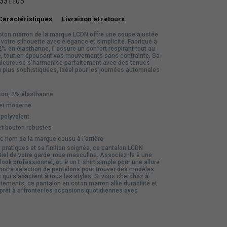
331105
Caractéristiques
Livraison et retours
oton marron de la marque LCDN offre une coupe ajustée
 votre silhouette avec élégance et simplicité. Fabriqué à
% en élasthanne, il assure un confort respirant tout au
ée, tout en épousant vos mouvements sans contrainte. Sa
aleureuse s'harmonise parfaitement avec des tenues
 plus sophistiquées, idéal pour les journées automnales
on, 2% élasthanne
et moderne
polyvalent
et bouton robustes
 nom de la marque cousu à l'arrière
pratiques et sa finition soignée, ce pantalon LCDN
tiel de votre garde-robe masculine. Associez-le à une
look professionnel, ou à un t-shirt simple pour une allure
notre sélection de
pantalons
pour trouver des modèles
qui s'adaptent à tous les styles. Si vous cherchez à
êtements
, ce pantalon en coton marron allie durabilité et
 prêt à affronter les occasions quotidiennes avec