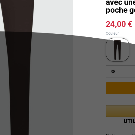
avec une
poche g
24,00 €
Couleur
38