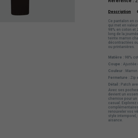
Référence :
2
Description
Ce pantalon en c
qui met en valeur
98% en coton et 2
long de la journ
teinte marron ch
décontractées ou
ou printanières.
Matière :
98% cot
Coupe :
Ajustée 
Couleur :
Marron 
Fermeture :
Zip 
Détail :
Patch avec
Avec ses poches 
devient un essen
chemise
pour un 
casual. Explorez 
complémentaires 
renouveler vos
v
style intemporel,
aisance.