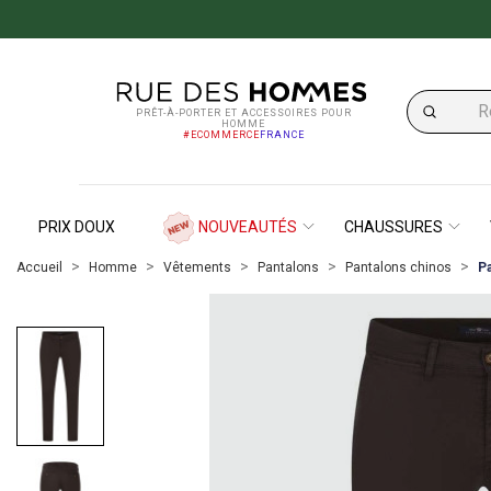
PRÊT-À-PORTER ET ACCESSOIRES POUR
HOMME
#ECOMMERCE
FRANCE
PRIX DOUX
NOUVEAUTÉS
CHAUSSURES
Accueil
Homme
Vêtements
Pantalons
Pantalons chinos
P