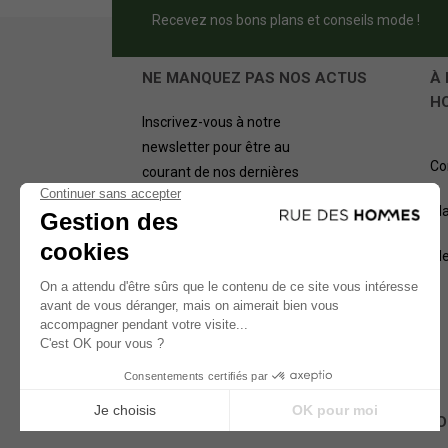
Recevez nos bons plans et conseils mode !
NE MANQUEZ PAS NOS ACTUS
À 
H
Inscrivez-vous à notre
newsletter pour être au
Co
courant de nos dernières
offres.
Pl
OK
Me
NOS MÉTHODES D