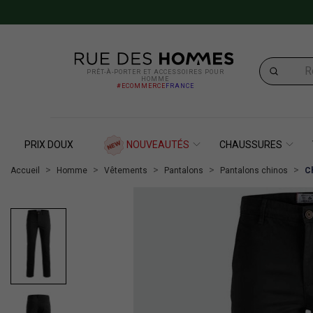
PRÊT-À-PORTER ET ACCESSOIRES POUR
HOMME
#ECOMMERCE
FRANCE
PRIX DOUX
NOUVEAUTÉS
CHAUSSURES
Accueil
Homme
Vêtements
Pantalons
Pantalons chinos
Ch