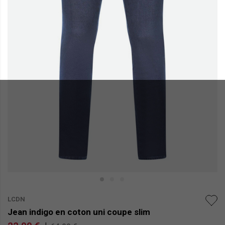
LCDN
Jean indigo en coton uni coupe slim