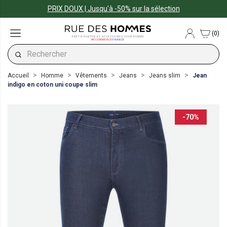
PRIX DOUX | Jusqu'à -50% sur la sélection
(0)
PRÊT-À-PORTER ET ACCESSOIRES POUR HOMME
#ECOMMERCE
FRANCE
Accueil
Homme
Vêtements
Jeans
Jeans slim
Jean
indigo en coton uni coupe slim
-70%