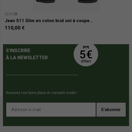
PR
LEVI'S®
J
Jean 511 Slim en coton brut uni à coupe...
J
110,00 €
0
S'INSCRIRE
À LA NEWSLETTER
Recevez nos bons plans et conseils mode !
S’abonner