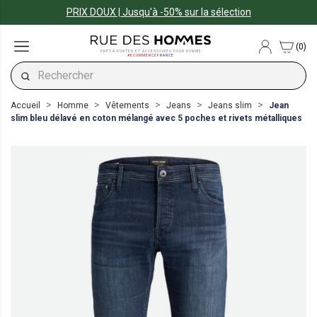
PRIX DOUX | Jusqu'à -50% sur la sélection
(0)
PRÊT-À-PORTER ET ACCESSOIRES POUR HOMME
#ECOMMERCE
FRANCE
Accueil
Homme
Vêtements
Jeans
Jeans slim
Jean
slim bleu délavé en coton mélangé avec 5 poches et rivets métalliques