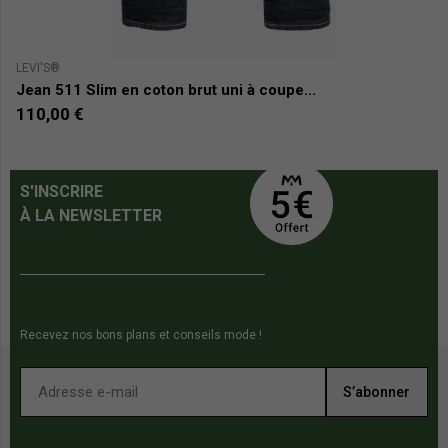
LEVI'S®
LE
Jean 511 Slim en coton brut uni à coupe...
Je
110,00 €
9
S'INSCRIRE
À LA NEWSLETTER
Recevez nos bons plans et conseils mode !
S’abonner