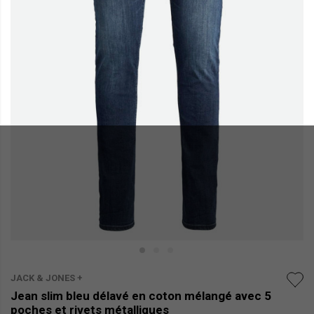
JACK & JONES +
Jean slim bleu délavé en coton mélangé avec 5
poches et rivets métalliques