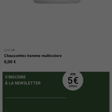
LEVI'S®
CA
Chaussettes homme multicolore
L
0,00 €
1
S'INSCRIRE
À LA NEWSLETTER