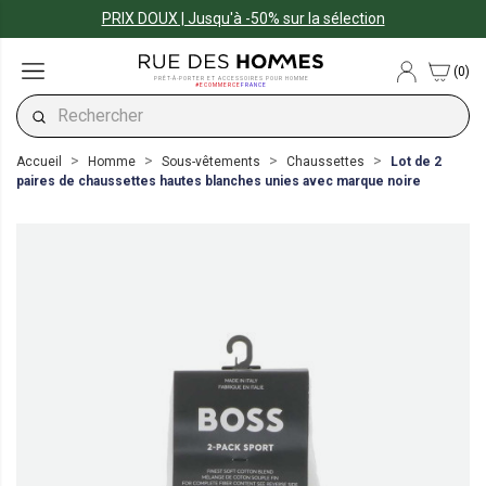
PRIX DOUX | Jusqu'à -50% sur la sélection
(0)
PRÊT-À-PORTER ET ACCESSOIRES POUR HOMME
#ECOMMERCE
FRANCE
Accueil
Homme
Sous-vêtements
Chaussettes
Lot de 2
paires de chaussettes hautes blanches unies avec marque noire