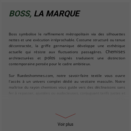
BOSS,
LA MARQUE
Boss symbolise le raffinement métropolitain via des silhouettes
nettes et une exécution irréprochable. Costume structuré ou tenue
décontractée, la griffe germanique développe une esthétique
Chemises
actuelle qui résiste aux fluctuations passagères.
polos
architecturées et
soignés traduisent une distinction
contemporaine pensée pour le cadre ambitieux.
Sur Ruedeshommes.com, notre savoir-faire textile vous ouvre
l'accès à un univers complet dédié au vestiaire masculin. Notre
maîtrise du rayon chemises vous guide vers des déclinaisons sans
fer à repasser, ajustées ou audacieuses, conjuguant tarifs justes et
polos
construction solide. Enrichissez votre panoplie avec des
homme
sweats
polyvalents ou basculez vers le confort de nos
pour une allure relaxée mais maîtrisée.
pulls
Envie d'étoffer votre dressing ? Parcourez notre catalogue
Voir plus
homme
, alliés indispensables des températures clémentes. Sans