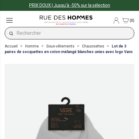
PRIX DOUX | Jusqu'à -50% sur la sélection
(0)
PRÊT-À-PORTER ET ACCESSOIRES POUR HOMME
#ECOMMERCE
FRANCE
Accueil
Homme
Sous-vêtements
Chaussettes
Lot de 3
paires de socquettes en coton mélangé blanches unies avec logo Vans