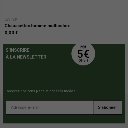
LEVI'S®
CA
Chaussettes homme multicolore
L
0,00 €
1
S'INSCRIRE
À LA NEWSLETTER
Recevez nos bons plans et conseils mode !
S’abonner