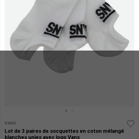
VANS
Lot de 3 paires de socquettes en coton mélangé
blanches unies avec logo Vans