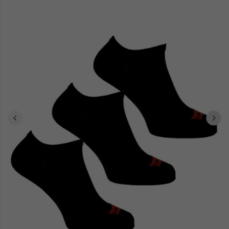
L'association Adidas-Ruedeshommes.com transforme chaque
élément de votre vestiaire en manifeste d'efficacité et d'expression
personnelle. Plongez dans nos références et cultivez un univers
vestimentaire qui bouscule les conventions masculines établies.