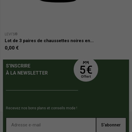
LEVI'S®
CA
Lot de 3 paires de chaussettes noires en...
L
0,00 €
1
S'INSCRIRE
À LA NEWSLETTER
Recevez nos bons plans et conseils mode !
S’abonner