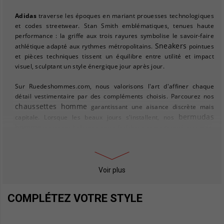
Adidas
traverse les époques en mariant prouesses technologiques
et codes streetwear. Stan Smith emblématiques, tenues haute
performance : la griffe aux trois rayures symbolise le savoir-faire
Sneakers
athlétique adapté aux rythmes métropolitains.
pointues
et pièces techniques tissent un équilibre entre utilité et impact
visuel, sculptant un style énergique jour après jour.
Sur Ruedeshommes.com, nous valorisons l'art d'affiner chaque
détail vestimentaire par des compléments choisis. Parcourez nos
chaussettes homme
garantissant une aisance discrète mais
bermudas
capitale. Lorsque les beaux jours s'installent, nos
homme
incarnent l'alliance entre fraîcheur et modernité assumée.
sneakers homme
Côté chaussant, nos
sécurisent prestance et
technicité à chaque foulée.
Vous recherchez protection et distinction pour affronter les mois
Voir plus
gilets homme
frileux ? Nos
excellent dans l'art du layering
manteaux homme
maîtrisé, pendant que nos
repoussent les
COMPLÉTEZ VOTRE STYLE
éléments avec raffinement. Pour une approche casual sophistiquée,
polos homme
explorez notre sélection
, polyvalents par essence.