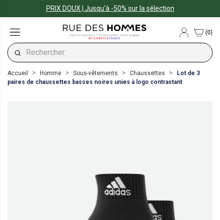
PRIX DOUX | Jusqu'à -50% sur la sélection
(0)
PRÊT-À-PORTER ET ACCESSOIRES POUR HOMME
#ECOMMERCE
FRANCE
Accueil
Homme
Sous-vêtements
Chaussettes
Lot de 3
paires de chaussettes basses noires unies à logo contrastant