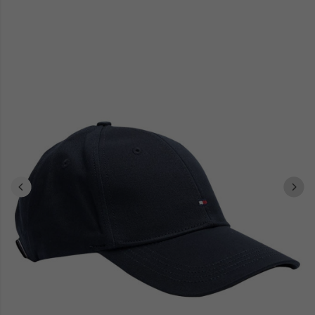
et stylistique.
Les passionnés de chaussant exploreront notre assortiment
baskets homme
boots homme
ou opteront pour des
au
caractère audacieux. Chaque modèle conjugue praticité et impact
visuel, dialoguant naturellement avec l'univers esthétique Calvin
Klein.
Composition détendue ou ensemble structuré,
Calvin Klein Jeans
offre des solutions polyvalentes épousant chaque contexte.
Explorez notre sélection et laissez-vous captiver par l'identité
distinctive de cette griffe emblématique.