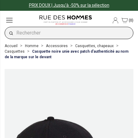
PRIX DOUX | Jusqu'à -50% sur la sélection
(0)
PRÊT-À-PORTER ET ACCESSOIRES POUR HOMME
#ECOMMERCE
FRANCE
Accueil
Homme
Accessoires
Casquettes, chapeaux
Casquettes
Casquette noire unie avec patch d'authenticité au nom
de la marque sur le devant