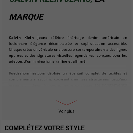
MARQUE
Calvin Klein Jeans
célèbre l'héritage denim américain en
fusionnant élégance décontractée et sophistication accessible.
Chaque création véhicule une posture contemporaine via des lignes
épurées et des signatures visuelles légendaires, conçues pour les
adeptes d'un minimalisme raffiné et affirmé.
Ruedeshommes.com déploie un éventail complet de textiles et
compléments masculins, couvrant chemises structurées jusqu'aux
sous-vêtements
essentiels intimes. Parcourez notre catalogue
homme
pour prolonger votre vestiaire Calvin Klein via boxers,
slips et caleçons premium.
Pour construire une silhouette harmonieuse, mariez vos jeans
Voir plus
sweats homme
Calvin Klein avec nos
, incarnant l'alliance casual-
chic maîtrisée. Ajoutez une strate de bien-être via nos
COMPLÉTEZ VOTRE STYLE
chaussettes homme
, proposées dans une diversité chromatique