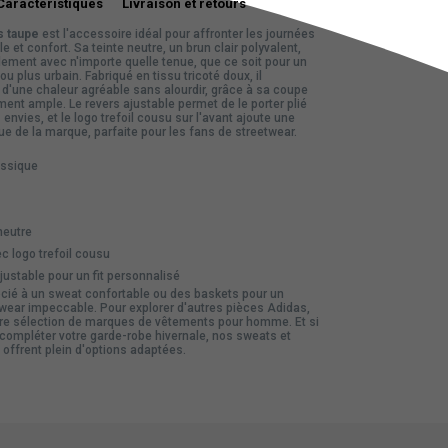
Caractéristiques
Livraison et retours
s taupe
est l'accessoire idéal pour affronter les journées
e et confort. Sa teinte neutre, un brun clair polyvalent,
ement avec n'importe quelle tenue, que ce soit pour un
u plus urbain. Fabriqué en tissu tricoté doux, il
 d'une chaleur agréable sans alourdir, grâce à sa coupe
ent ample. Le revers ajustable permet de le porter plié
envies, et le logo trefoil cousu sur l'avant ajoute une
e de la marque, parfaite pour les fans de streetwear.
assique
neutre
c logo trefoil cousu
ustable pour un fit personnalisé
cié à un sweat confortable ou des baskets pour un
ear impeccable. Pour explorer d'autres pièces Adidas,
tre sélection de
marques de vêtements pour homme
. Et si
compléter votre garde-robe hivernale, nos
sweats
et
 offrent plein d'options adaptées.