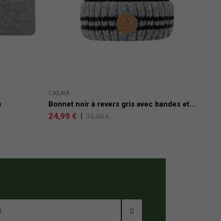
CABAIA
LEVI
é
Bonnet noir à revers gris avec bandes et...
Bon
24,99 €
30,
|
35,00 €