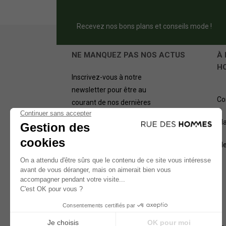
Recevez nos bons plans et conseils mode !
NE MANQUEZ PAS NOS ACTUS
À 
H
Inscrivez-vous à notre
newsletter pour être au
Co
courant de nos dernières
offres.
Pl
OK
Me