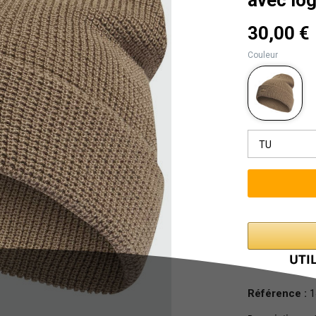
30,00 €
Couleur
TU
Référence :
1