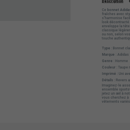
Description
Ce
bonnet Adida
fraîches avec styl
s'harmonise facil
look décontracté o
enveloppe la tête
classique légèrem
ou non, selon vos 
touche authentiqu
Type :
Bonnet cl
Marque :
Adidas
Genre :
Homme
Couleur :
Taupe 
Imprimé :
Uni ave
Détails :
Revers aj
Imaginez-le asso
ensemble sportsw
jetez un œil à no
vous cherchez à 
vêtements
variés