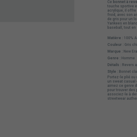
Ce
bonnet à rev
touche sportive e
acrylique, il offr
froid, avec son 
de gris pour un l
Yankees en blanc 
baseball, tout en 
Matière :
100% Ac
Couleur :
Gris chi
Marque :
New Era,
Genre :
Homme
Détails :
Revers aj
Style :
Bonnet cla
Portez-le plié ou
un sweat casual o
aimez ce genre d
pour trouver des
associez-le à d
streetwear authe