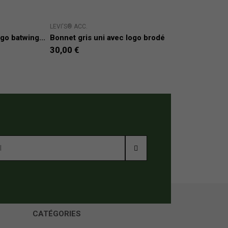
LEVI'S® ACC.
CABA
go batwing...
Bonnet gris uni avec logo brodé
Bonn
30,00 €
24,
CATÉGORIES