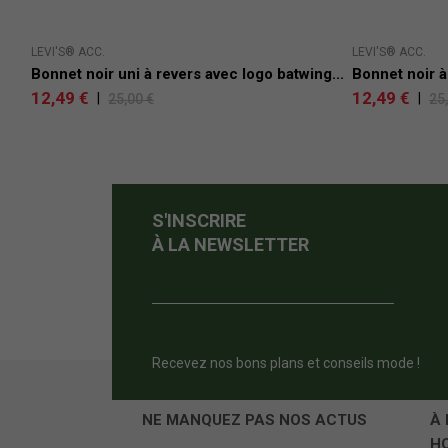
LEVI'S® ACC.
LEVI'S® ACC.
Bonnet noir uni à revers avec logo batwing...
Bonnet noir à
12,49 €
12,49 €
|
|
25,00 €
25
S'INSCRIRE
À LA NEWSLETTER
Recevez nos bons plans et conseils mode !
NE MANQUEZ PAS NOS ACTUS
À 
H