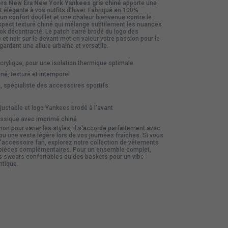
ers New Era New York Yankees gris chiné
apporte une
t élégante à vos outfits d'hiver. Fabriqué en 100%
e un confort douillet et une chaleur bienvenue contre le
aspect texturé chiné qui mélange subtilement les nuances
ook décontracté. Le patch carré brodé du logo des
et noir sur le devant met en valeur votre passion pour le
gardant une allure urbaine et versatile.
rylique, pour une isolation thermique optimale
né, texturé et intemporel
 spécialiste des accessoires sportifs
ustable et logo Yankees brodé à l'avant
ssique avec imprimé chiné
 non pour varier les styles, il s'accorde parfaitement avec
u une veste légère lors de vos journées fraîches. Si vous
'accessoire fan, explorez notre
collection de vêtements
 pièces complémentaires. Pour un ensemble complet,
es
sweats
confortables ou des
baskets
pour un vibe
ntique.