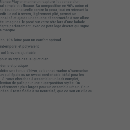
Blanco Play en marine uni capture l'essence d'un
nal simple et efficace. Sa composition en 90% coton et
ne douceur naturelle contre la peau, tout en retenant la
rdir. Le col à revers, légèrement plié, permet un
nnalisé et ajoute une touche décontractée à son allure
ée. Imaginez-le posé sur votre tête lors d'une balade
adapte parfaitement, avec ce petit logo discret qui signe
 la marque.
on, 10% laine pour un confort optimal
intemporel et polyvalent
col à revers ajustable
ur un style casual quotidien
erne et pratique
pléter une tenue d'hiver, ce bonnet marine s'harmonise
un pull épais ou un sweat confortable, idéal pour les
s. Si vous cherchez à assembler un look complet,
élection de
pulls
pour une superposition stylée. Ou
s vêtements plus larges pour un ensemble urbain. Pour
ées, il reste fidèle à sa neutralité, que ce soit en ville ou