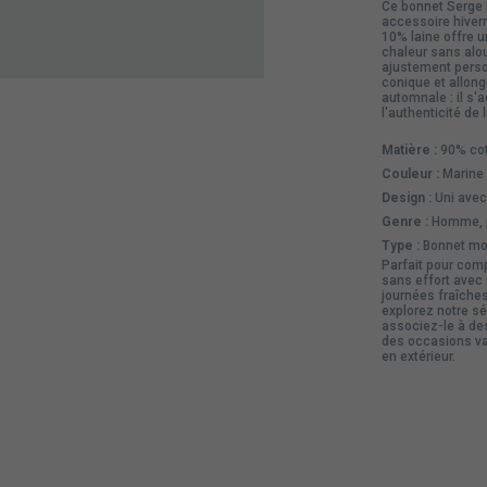
Ce bonnet Serge 
accessoire hiver
10% laine offre u
chaleur sans alou
ajustement perso
conique et allong
automnale : il s'
l'authenticité de
Matière :
90% cot
Couleur :
Marine 
Design :
Uni avec 
Genre :
Homme, po
Type :
Bonnet mod
Parfait pour com
sans effort avec 
journées fraîche
explorez notre s
associez-le à de
des occasions vari
en extérieur.