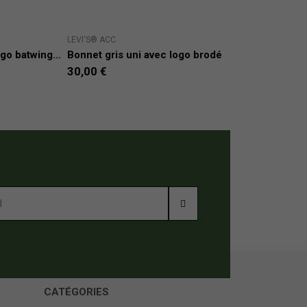
LEVI'S® ACC.
CABA
go batwing...
Bonnet gris uni avec logo brodé
Bonn
30,00 €
24,
CATÉGORIES