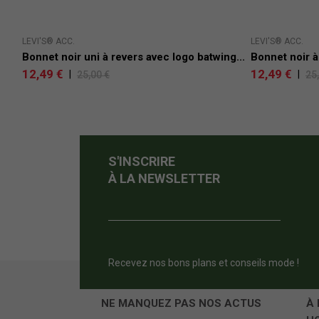
LEVI'S® ACC.
LEVI'S® ACC.
Bonnet noir uni à revers avec logo batwing...
Bonnet noir à
12,49 €
12,49 €
|
|
25,00 €
25
S'INSCRIRE
À LA NEWSLETTER
Recevez nos bons plans et conseils mode !
NE MANQUEZ PAS NOS ACTUS
À 