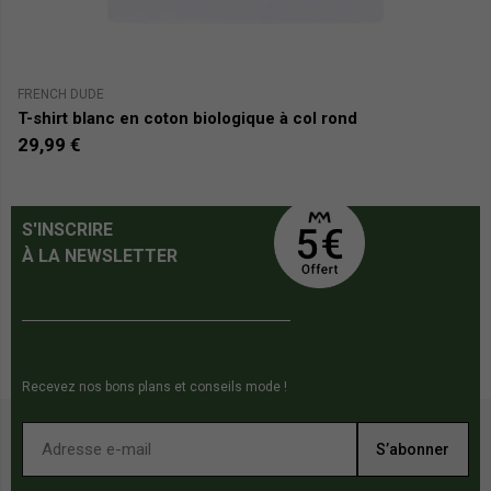
FRENCH DUDE
JA
T-shirt blanc en coton biologique à col rond
T-
29,99 €
2
S'INSCRIRE
À LA NEWSLETTER
Recevez nos bons plans et conseils mode !
S’abonner