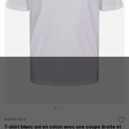
NORTH 56°4
T-shirt blanc uni en coton avec une coupe droite et