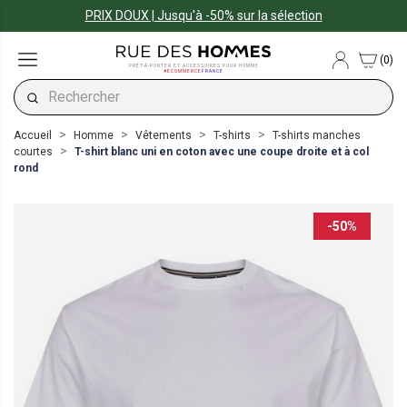
PRIX DOUX | Jusqu'à -50% sur la sélection
(0)
PRÊT-À-PORTER ET ACCESSOIRES POUR HOMME
#ECOMMERCE
FRANCE
Accueil
Homme
Vêtements
T-shirts
T-shirts manches
courtes
T-shirt blanc uni en coton avec une coupe droite et à col
rond
-50%