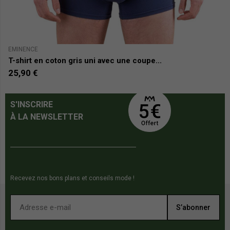
EMINENCE
E
T-shirt en coton gris uni avec une coupe...
T-
25,90 €
2
S'INSCRIRE
À LA NEWSLETTER
Recevez nos bons plans et conseils mode !
S’abonner