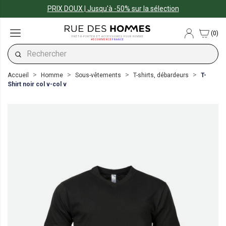
PRIX DOUX | Jusqu'à -50% sur la sélection
(0)
PRÊT-À-PORTER ET ACCESSOIRES POUR HOMME
#ECOMMERCE
FRANCE
Accueil
Homme
Sous-vêtements
T-shirts, débardeurs
T-
Shirt noir col v-col v