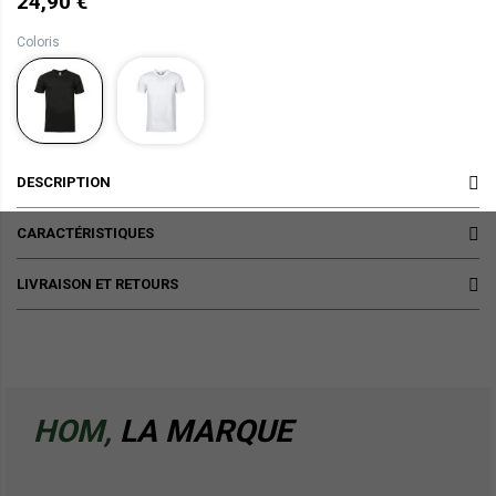
24,90 €
Coloris
DESCRIPTION
CARACTÉRISTIQUES
LIVRAISON ET RETOURS
HOM,
LA MARQUE