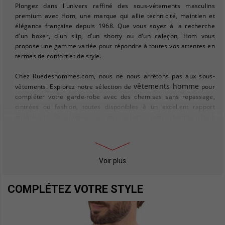
Plongez dans l'univers raffiné des sous-vêtements masculins
premium avec Hom, une marque qui allie technicité, maintien et
élégance française depuis 1968. Que vous soyez à la recherche
d'un boxer, d'un slip, d'un shorty ou d'un caleçon, Hom vous
propose une gamme variée pour répondre à toutes vos attentes en
termes de confort et de style.
Chez Ruedeshommes.com, nous ne nous arrêtons pas aux sous-
vêtements homme
vêtements. Explorez notre sélection de
pour
compléter votre garde-robe avec des chemises sans repassage,
cintrées ou fashion, toutes disponibles à un excellent rapport
qualité-prix. Et pourquoi ne pas assortir votre chemise d'une
pull homme
cravate élégante ou d'un
pour les journées plus
fraîches ?
Pour ceux qui cherchent à parfaire leur style, notre collection de
Voir plus
chaussures homme
vous offre un choix de mocassins et de
chaussures bateau, idéales pour un look décontracté mais soigné.
COMPLÉTEZ VOTRE STYLE
manteaux
Et pour affronter le froid avec élégance, découvrez nos
homme
doudounes homme
et
, alliant chaleur et style.
Mesdames, si vous êtes en quête d'une idée cadeau pour homme,