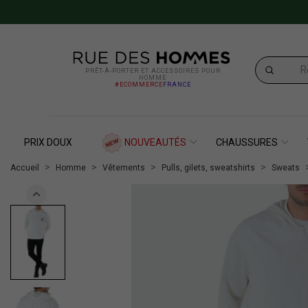
PRÊT-À-PORTER ET ACCESSOIRES POUR
HOMME
#ECOMMERCE
FRANCE
PRIX DOUX
NOUVEAUTÉS
CHAUSSURES
Accueil
Homme
Vêtements
Pulls, gilets, sweatshirts
Sweats