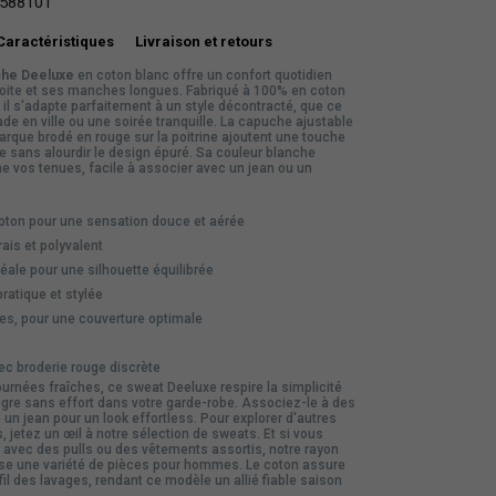
588101
Caractéristiques
Livraison et retours
che Deeluxe
en coton blanc offre un confort quotidien
oite et ses manches longues. Fabriqué à 100% en coton
, il s'adapte parfaitement à un style décontracté, que ce
ade en ville ou une soirée tranquille. La capuche ajustable
arque brodé en rouge sur la poitrine ajoutent une touche
e sans alourdir le design épuré. Sa couleur blanche
e vos tenues, facile à associer avec un jean ou un
ton pour une sensation douce et aérée
ais et polyvalent
déale pour une silhouette équilibrée
atique et stylée
s, pour une couverture optimale
ec broderie rouge discrète
journées fraîches, ce sweat Deeluxe respire la simplicité
ègre sans effort dans votre garde-robe. Associez-le à des
n jean pour un look effortless. Pour explorer d'autres
s, jetez un œil à notre sélection de
sweats
. Et si vous
 avec des pulls ou des vêtements assortis, notre rayon
e une variété de pièces pour hommes. Le coton assure
 fil des lavages, rendant ce modèle un allié fiable saison