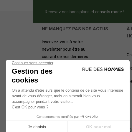
Recevez nos bons plans et conseils mode !
NE MANQUEZ PAS NOS ACTUS
À 
H
Inscrivez-vous à notre
newsletter pour être au
Co
courant de nos dernières
offres.
Pl
OK
Me
NOS MÉTHODES D