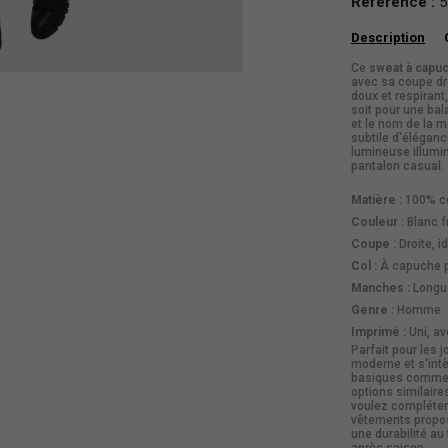
Référence :
5
Description
Ce
sweat à capu
avec sa coupe dr
doux et respirant
soit pour une bal
et le nom de la m
subtile d'éléganc
lumineuse illumin
pantalon casual.
Matière :
100% co
Couleur :
Blanc fr
Coupe :
Droite, i
Col :
À capuche pr
Manches :
Longue
Genre :
Homme
Imprimé :
Uni, av
Parfait pour les 
moderne et s'int
basiques comme u
options similaire
voulez compléter
vêtements
propos
une durabilité au
après saison.