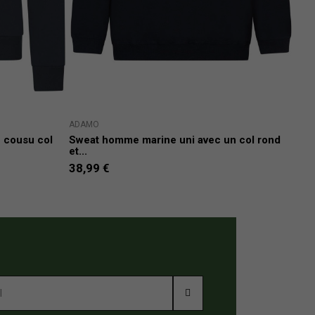
ADAMO
TOM
 cousu col
Sweat homme marine uni avec un col rond
Swea
et...
30,
38,99 €