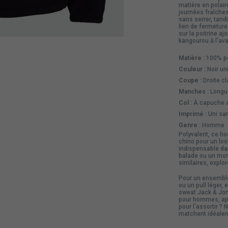
matière en polair
journées fraîche
sans serrer, tan
lien de fermeture
sur la poitrine aj
kangourou à l'ava
Matière :
100% po
Couleur :
Noir un
Coupe :
Droite c
Manches :
Longue
Col :
À capuche a
Imprimé :
Uni san
Genre :
Homme
Polyvalent, ce h
chino pour un loo
indispensable da
balade ou un mom
similaires, explo
Pour un ensemble
ou un pull léger
sweat Jack & Jon
pour hommes, app
pour l'assortir ? 
matchent idéale