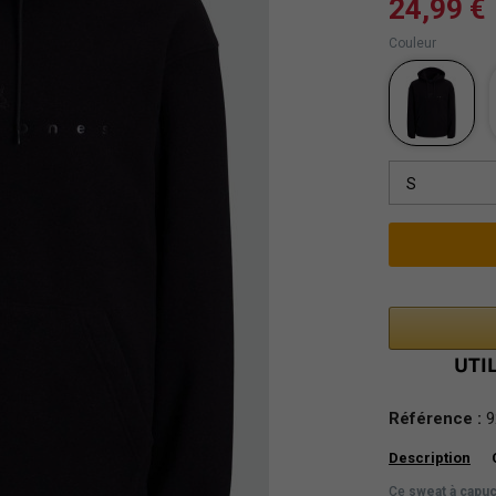
24,99 €
Couleur
S
Référence :
9
Description
Ce
sweat à capu