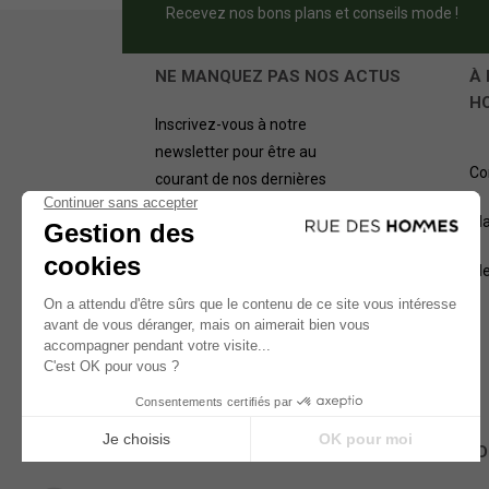
Recevez nos bons plans et conseils mode !
NE MANQUEZ PAS NOS ACTUS
À 
H
Inscrivez-vous à notre
newsletter pour être au
Co
courant de nos dernières
offres.
Pl
OK
Me
NOS MÉTHODES D