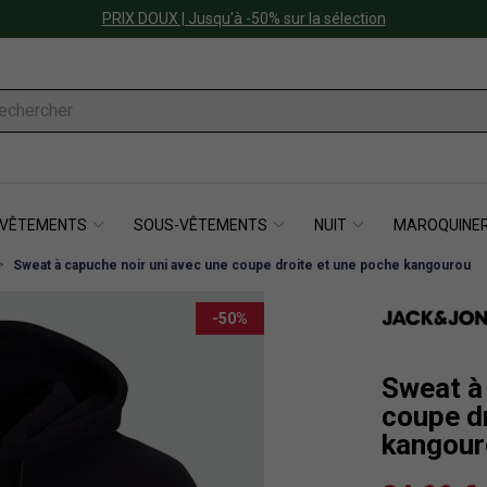
PRIX DOUX | Jusqu'à -50% sur la sélection
VÊTEMENTS
SOUS-VÊTEMENTS
NUIT
MAROQUINER
Sweat à capuche noir uni avec une coupe droite et une poche kangourou
-50%
Sweat à 
coupe d
kangour