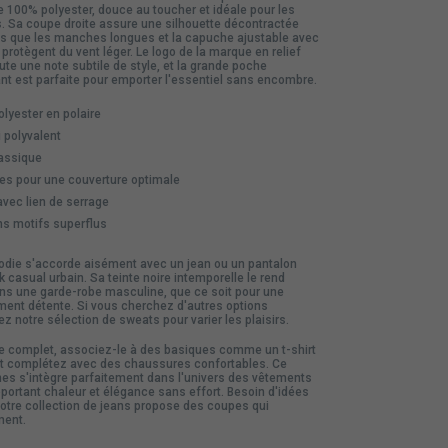
e 100% polyester, douce au toucher et idéale pour les
s. Sa coupe droite assure une silhouette décontractée
dis que les manches longues et la capuche ajustable avec
 protègent du vent léger. Le logo de la marque en relief
oute une note subtile de style, et la grande poche
nt est parfaite pour emporter l'essentiel sans encombre.
lyester en polaire
i polyvalent
lassique
s pour une couverture optimale
vec lien de serrage
s motifs superflus
oodie s'accorde aisément avec un jean ou un pantalon
k casual urbain. Sa teinte noire intemporelle le rend
ns une garde-robe masculine, que ce soit pour une
ent détente. Si vous cherchez d'autres options
rez notre sélection de
sweats
pour varier les plaisirs.
 complet, associez-le à des basiques comme un t-shirt
, et complétez avec des chaussures confortables. Ce
es s'intègre parfaitement dans l'univers des
vêtements
ortant chaleur et élégance sans effort. Besoin d'idées
Notre collection de
jeans
propose des coupes qui
ment.