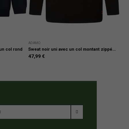
ADAMO
DEE
un col rond
Sweat noir uni avec un col montant zippé...
Swe
47,99 €
17,