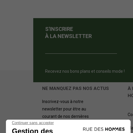
S'INSCRIRE
À LA NEWSLETTER
Recevez nos bons plans et conseils mode !
NE MANQUEZ PAS NOS ACTUS
À 
H
Inscrivez-vous à notre
newsletter pour être au
Co
courant de nos dernières
offres.
Pl