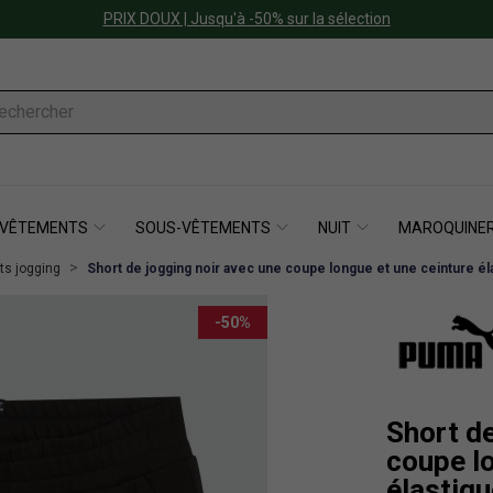
PRIX DOUX | Jusqu'à -50% sur la sélection
VÊTEMENTS
SOUS-VÊTEMENTS
NUIT
MAROQUINER
ts jogging
Short de jogging noir avec une coupe longue et une ceinture él
-50%
Short de
coupe lo
élastiq