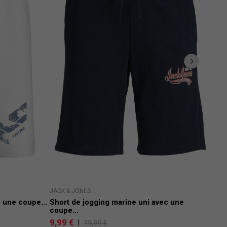
JACK & JONES
CALV
 une coupe...
Short de jogging marine uni avec une
Shor
coupe...
29,
9,99 €
|
19,99 €