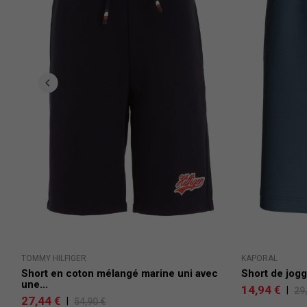
TOMMY HILFIGER
KAPORAL
.
Short en coton mélangé marine uni avec
Short de jogg
une...
14,94 €
|
29
27,44 €
|
54,90 €