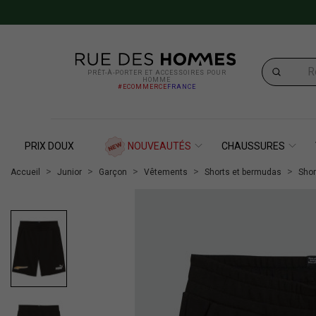
PRÊT-À-PORTER ET ACCESSOIRES POUR
HOMME
#ECOMMERCE
FRANCE
PRIX DOUX
NOUVEAUTÉS
CHAUSSURES
Accueil
Junior
Garçon
Vêtements
Shorts et bermudas
Shor