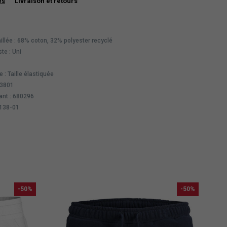
es
Livraison et retours
llée : 68% coton, 32% polyester recyclé
te : Uni
 : Taille élastiquée
13801
ant : 680296
8138-01
-50%
-50%