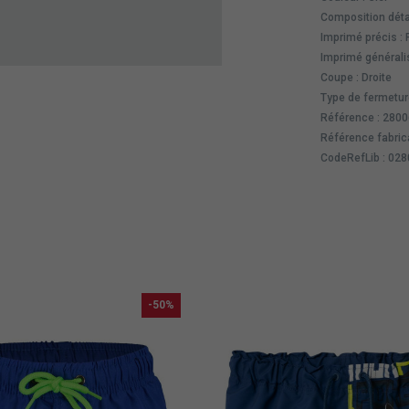
Composition détai
Imprimé précis :
Imprimé générali
Coupe : Droite
Type de fermeture
Référence : 280
Référence fabric
CodeRefLib : 02
-50%