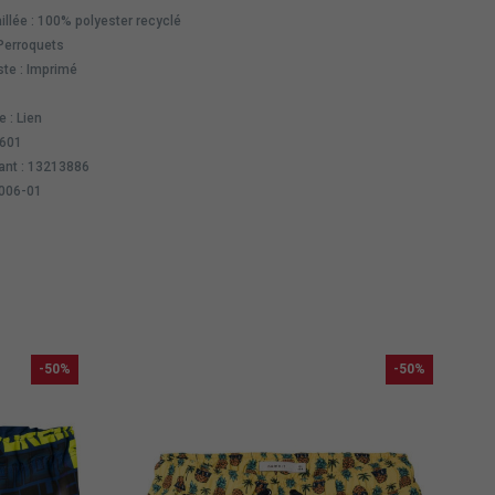
llée : 100% polyester recyclé
 Perroquets
ste : Imprimé
 : Lien
0601
ant : 13213886
8006-01
-50%
-50%