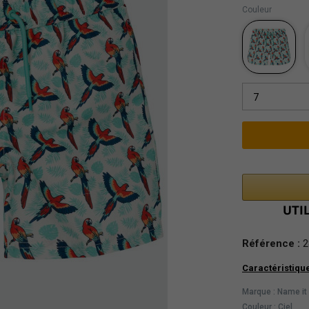
Couleur
7
Référence :
2
Caractéristiqu
Marque : Name it
Couleur : Ciel