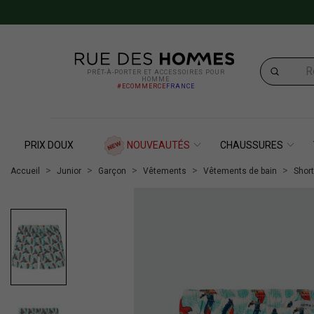
PRÊT-À-PORTER ET ACCESSOIRES POUR
HOMME
#ECOMMERCE
FRANCE
PRIX DOUX
NOUVEAUTÉS
CHAUSSURES
Accueil
Junior
Garçon
Vêtements
Vêtements de bain
Short