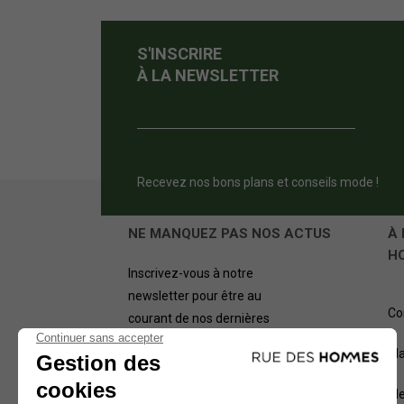
S'INSCRIRE
À LA NEWSLETTER
Recevez nos bons plans et conseils mode !
NE MANQUEZ PAS NOS ACTUS
À 
H
Inscrivez-vous à notre
newsletter pour être au
Co
courant de nos dernières
offres.
Pl
OK
Me