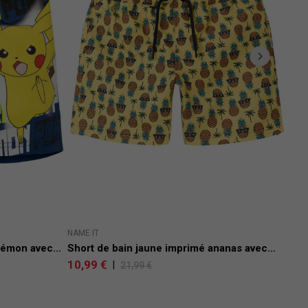
NAME IT
NAME
émon avec...
Short de bain jaune imprimé ananas avec...
Sho
10,99 €
10,
|
21,99 €