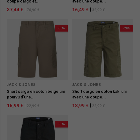
coupe cargo et...
avec une coupe...
37,44 €
|
16,49 €
|
74,90 €
32,99 €
-30%
-20%
JACK & JONES
JACK & JONES
Short cargo en coton beige uni
Short cargo en coton kaki uni
pourvu d'une...
avec une coupe...
16,99 €
|
18,99 €
|
22,99 €
22,99 €
-30%