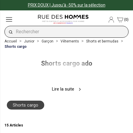
PRIX DOUX | Jusqu'à -50% sur la sélection
(0)
PRÊT-À-PORTER ET ACCESSOIRES POUR HOMME
#ECOMMERCE
FRANCE
Accueil
Junior
Garçon
Vêtements
Shorts et bermudas
Shorts cargo
Shorts cargo ado
Lire la suite
Shorts cargo
15 Articles