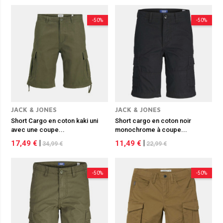
-50%
-50%
JACK & JONES
JACK & JONES
Short Cargo en coton kaki uni
Short cargo en coton noir
avec une coupe...
monochrome à coupe...
17,49 €
|
11,49 €
|
34,99 €
22,99 €
-50%
-50%