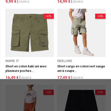
9,99 €
|
14,99 €
|
19,99 €
29,99 €
-50%
-50%
NAME IT
DEELUXE
Short en coton kaki uni avec
Short cargo en coton vert sauge
plusieurs poches...
uni à coupe...
16,49 €
|
17,49 €
|
32,99 €
34,99 €
-50%
-50%