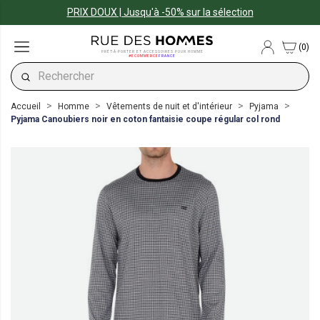
PRIX DOUX | Jusqu'à -50% sur la sélection
(0)
PRÊT-À-PORTER ET ACCESSOIRES POUR HOMME
#ECOMMERCE
FRANCE
Accueil
Homme
Vêtements de nuit et d'intérieur
Pyjama
Pyjama Canoubiers noir en coton fantaisie coupe régular col rond