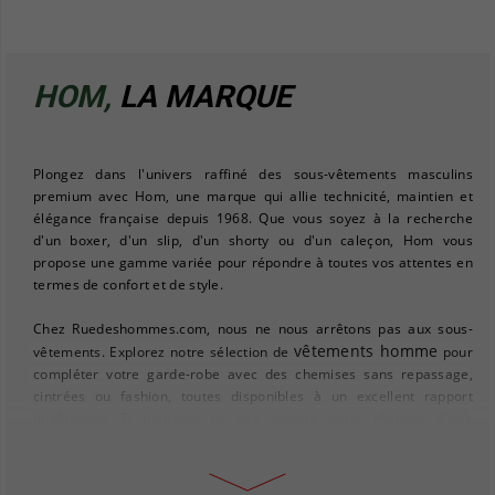
HOM,
LA MARQUE
Plongez dans l'univers raffiné des sous-vêtements masculins
premium avec Hom, une marque qui allie technicité, maintien et
élégance française depuis 1968. Que vous soyez à la recherche
d'un boxer, d'un slip, d'un shorty ou d'un caleçon, Hom vous
propose une gamme variée pour répondre à toutes vos attentes en
termes de confort et de style.
Chez Ruedeshommes.com, nous ne nous arrêtons pas aux sous-
vêtements homme
vêtements. Explorez notre sélection de
pour
compléter votre garde-robe avec des chemises sans repassage,
cintrées ou fashion, toutes disponibles à un excellent rapport
qualité-prix. Et pourquoi ne pas assortir votre chemise d'une
pull homme
cravate élégante ou d'un
pour les journées plus
fraîches ?